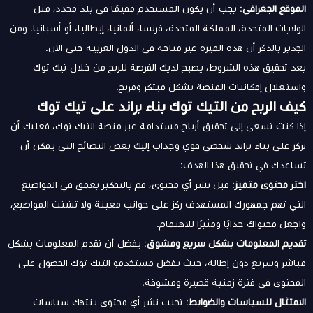
الموقع الجغرافي
: يجب أن يكون المستخدم مقيمًا في بلد محدد، مثل
الولايات المتحدة، المملكة المتحدة، فرنسا، ألمانيا، إيطاليا، أو أسبانيا. ومن
الجدير بالذكر أن هذه الميزة غير متاحة في الدول العربية حتى الآن.
بعد تحقيق هذه الشروط، يصبح لديك الفرصة للربح من خلال تيك توك
واستغلال إمكانيات المنصة بشكل مبتكر ومربح.
كيف الربح من التيك توك بناء براند على تيك توك
إذا كنت تسعى إلى تحقيق أرباح مستدامة عبر منصة التيك توك، فعليك أن
تركز على بناء براند شخصي قوي وجذاب إليك بعض النصائح التي يمكن أن
تساعدك في تحقيق هذا الهدف:
اختر محتوى متميز
: قبل نشر أي محتوى، قم بالتفكير بعمق في المواضيع
التي تهم جمهورك المستهدف ركز على جوانب معينة ولا تشتت المواضيع،
واجعل محتواك جذابًا ومثيرًا للاهتمام.
تقديم المعلومات بشكل سريع ومشوق
: يفضل أن تقدم المعلومات بشكل
مباشر وسريع دون إطالة، حيث يفضل مستخدمو التيك توك الحصول على
المحتوى في فترة زمنية قصيرة ومشوقة.
الامتثال للسياسات والضوابط
: تجنب نشر أي محتوى ينتهك سياسات