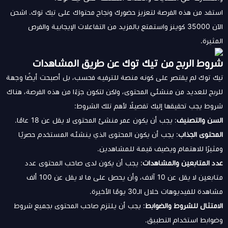
استفد من هذه الفرصة لتعزيز حضورك ونجاح محتواك على تيك توك. اشحن
الآن 35000 كوينز واستمتع بالمزيد من التفاعلات الإيجابية والفرص
المثيرة.
شروط الربح من تيك توك عن طريق المشاهدات
تيك توك لم يقتصر على كونه منصة للترفيه فحسب، بل أصبحت أيضًا وجهة
للربح للعديد من منشئي المحتوى، ولكن لتكون جزءًا من هذه الفرصة، هناك
شروط يجب تحقيقها إليك تفصيلًا لأهم تلك الشروط:
السن والتصنيف
: يجب أن يكون عمر منشئ المحتوى لا يقل عن 18 عامًا.
المحتوى الجذاب
: يجب أن يكون المحتوى الذي ينشئه المستخدم حصريًا
ومثيرًا للاهتمام ويضيف قيمة للمشاهدين.
عدد المتابعين والمشاهدات
: يجب أن يكون لدى صاحب المحتوى عدد
متابعين لا يقل عن 10 آلاف، وأن يحصل على ما لا يقل عن 100 ألف
مشاهدة للفيديوهات خلال الـ30 يومًا الأخيرة.
الامتثال للشروط والضوابط
: يجب أن يلتزم صاحب المحتوى بجميع شروط
وضوابط استخدام التطبيق.