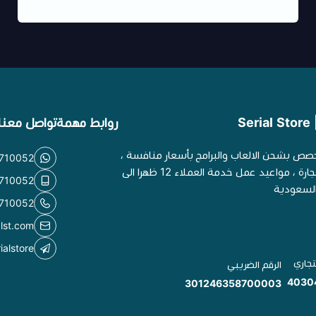
S
روابط مهمة
تواصل معنا
خصص بشحن الالعاب والبرامج بأسعار منافسة ،
710052
موثق في وزارة التجارة ، مواعيد عمل خدمة العملاء 12 ظهرا الى
710052
710052
alst.com
ialstore
تجاري
الرقم الضريبي
4030
301246358700003