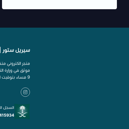
سيريل ستور | erial Store
متجر الكتروني مت
9 مساء بتوقيت السعودية
السجل ال
415934