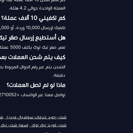
العملة الواحدة حوالي 4.2 هللة.
كم تكفيني 10 آلاف عملة؟
تكفيك لإرسال 10,000 وردة، أو 2,000 لايون، أو 10 أسود بحرية، أو صقر واحد + 5000 عملة بقية.
هل أستطيع إرسال صقر تيك 
نعم، صقر تيك توك يكلف 5000 عملة، ويبقى لديك 5000 عملة لهدايا أخرى. باقة مثالية للهدايا القوية.
كيف يتم شحن العملات بعد 
دقيقة.
ماذا لو لم تصل العملات؟
تواصل معنا عبر الواتساب +966502710052 وسنحل المشكلة فوراً. ضمان كامل لكل طلب.
شحن رصيد خدمات سوشيال ميديا ,
شح
شحن كوينز تيك توك ,
اسعار شحن تيك ت