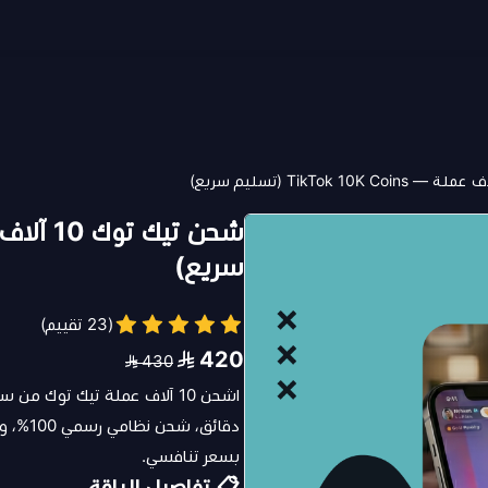
سريع)
(23 تقييم)
420
430
دقائق،
بسعر تنافسي.
📋 تفاصيل الباقة