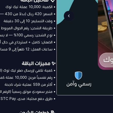
• الكمية: 10,000 عملة تيك توك
• السعر: 420 ريال (بدلاً من 430 — خصم 2%)
• وقت التسليم: 10 إلى 30 دقيقة
• طريقة الشحن: رقم الجوال المربوط ب
• نوع الشحن: رسمي 100% — لا يسبب أي حظر
• الضمان: كامل + استرجاع في حال 
• ساعات العمل: 12 ظهراً إلى 9 مساءً (توقيت السعودية)
✨ مميزات الباقة
• كمية تكفي لإرسال صقر تيك توك (5000 عملة) + بقايا للهدايا الأخرى
• رقم نفسياً مريح: 10,000 عملة كمية واضحة
• أكثر من 559 عملية شراء ناجحة
• متجر سعودي موثق رسمياً (الرقم الضريبي: 700003
• طرق دفع محلية: مدى، Apple Pay، STC Pay، فيزا
📝 خطوات الشحن