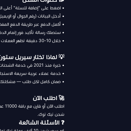
• اضغط على "إضافة للسلة" أعلى ا
• أدخل البيانات (رقم الجوال أو الإيمي
• أكمل الدفع عبر طريقة الدفع المف
• ستصلك رسالة تأكيد فور إتمام الدف
• خلال 10-30 دقيقة تظهر العملات في حسابك
💡 لماذا تختار سيريل ستور؟
• خبرة منذ 2021 في خدمة الشحنات الرقمية
• خدمة عملاء عربية سريعة الاستجاب
• ضمان كامل لكل طلب — مشكلتك تُ
🚀 اطلب الآن
اطلب الآن أو قارن مع
باقة 11000 عملة
شحن تيك توك
.
❓ الأسئلة الشائعة