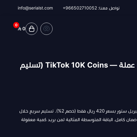
تواصل معنا:
+966502710052
info@serialst.com
0
0
شحن تيك توك 10 آلاف عملة — TikTok 10K Coins (تسليم
اشحن 10 آلاف عملة تيك توك من سيريل ستور بسعر 420 ريال فقط (خصم 2%). تسليم سريع خلال
 شحن نظامي رسمي 100%، وضمان كامل. الباقة المتوسطة المثالية لمن يريد كمية معقولة