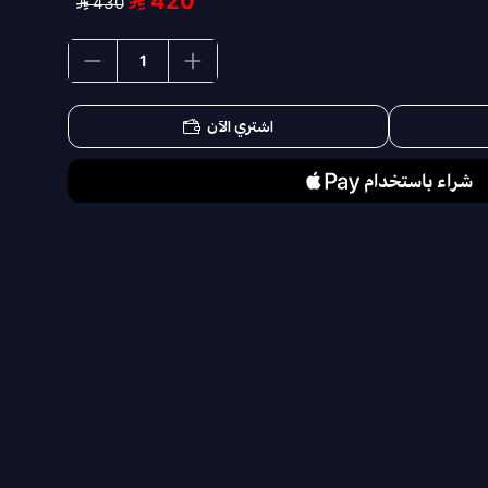
420
430
اشتري الآن