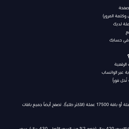
لصفحة
ل وكلمة المرور)
ضلة لديك
ع
ة عبر الواتساب
حل فوراً
أو
باقة 17500 عملة
(الأكثر طلباً). تصفح أيضاً
جميع باقات
كم سعر شحن 10 آلاف عملة تيك توك؟السعر 420 ريال (خصم 2% من السعر الأصلي 430 ريال). سعر