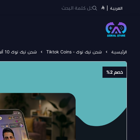
العربية
|
سيريل ستور | Serial Store
الرئيسية
شحن تيك توك - Tiktok Coins
شحن تيك توك 10 آلاف عملة — TikTok 10K Coins (تسليم سريع)
خصم 2%