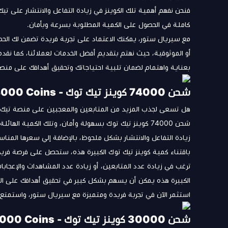
فنحن نفهم أهمية تلك الكوينز في زيادة التفاعل والانتشار على 
كاملة في الحصول على الكمية المطلوبة بسرعة وبأمان.
مع سيريال ستور، يمكنك الاعتماد على تجربة فريدة تضمن لك الحص
أو الموثوقية، حيث نهتم بتقديم أفضل الخدمات لعملائنا، كما نقد
بعناية واهتمام لضمان تلبية احتياجاتك وتحقيق أهدافك على منص
شحن 74000 كوينز تيك توك - Tiktok 74000 Coins
هل تسعى لجذب المزيد من المتابعين والمعجبين على منصة تيك 
شحن 74000 كوينز تيك توك بسهولة وأمان، وتلك الكمية ا
زيادة التفاعل والانتشار بشكل ملحوظ، بالإضافة إلي سعرها المناسب 3100 ريال سع
باقتناء كمية كوينز تيك توك الكبيرة هذه، ستحصل على فرصة فري
ترغب في زيادة عدد المتابعين، أو زيادة عدد المشاهدات والإعجا
الكبيرة هذه يمكن أن يسهم بشكل كبير في تحقيق أهدافك على ال
استثمر الآن في تجربة فريدة ومتميزة مع سيريال ستور، واستمتع 
شحن 30000 كوينز تيك توك - Tiktok 30000 Coins