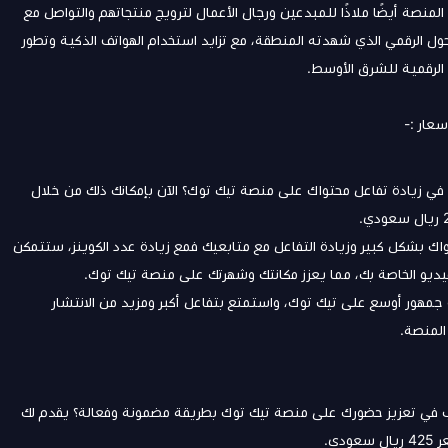
صبحت المنصة أيضًا ملاذًا للمبدعين ورجال الأعمال لترويج منتجاتهم والتواصل مع
ول الرقمي الذي شهدته المنطقة، مع تزايد استخدام الهواتف الذكية وتطور
 زيادة تفاعل محتواك على منصة تيك توك؟ الآن بإمكانك ذلك من خلال
اك بشكل كبير وزيادة التفاعل مع متابعيك فمع زيادة عدد الكوينز، ستتمكن
فيديو الخاصة بك، مما يعزز مكانتك وشهرتك على منصة تيك توك.
 جمهور أوسع على تيك توك، واستمتع بتفاعل أكبر ومزيد من الانتشار
المنصة.
ن وضمان، هل ترغب في تعزيز حضورك على منصة تيك توك بطريقة مضمونة وفعالة؟ يقدم لك