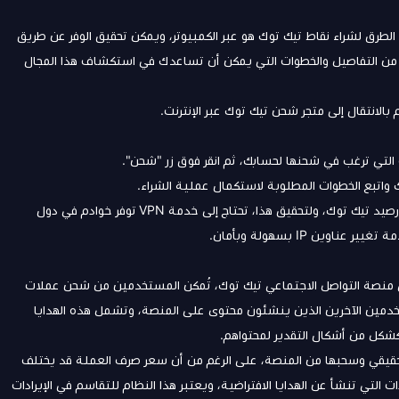
لطرق لشراء نقاط تيك توك هو عبر الكمبيوتر، ويمكن تحقيق الوفر عن طريق
يد من التفاصيل والخطوات التي يمكن أن تساعدك في استكشاف هذا المجال
الانتقال إلى متجر شحن تيك توك عبر الإنترنت.
 التي ترغب في شحنها لحسابك، ثم انقر فوق زر "شحن".
ك واتبع الخطوات المطلوبة لاستكمال عملية الشراء.
فمن خلال تبديل الدول، يمكنك الحصول على أسعار أرخص لشحن رصيد تيك توك، ولتحقيق هذا، تحتاج إلى خدمة VPN توفر خوادم في دول
ى منصة التواصل الاجتماعي تيك توك، تُمكن المستخدمين من شحن عملات
تخدمين الآخرين الذين ينشئون محتوى على المنصة، وتشمل هذه الهدايا
كشكل من أشكال التقدير لمحتواهم.
 حقيقي وسحبها من المنصة، على الرغم من أن سعر صرف العملة قد يختلف
التي تنشأ عن الهدايا الافتراضية، ويعتبر هذا النظام للتقاسم في الإيرادات