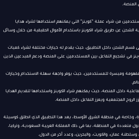
 المنصة.
 الذي يمكّن المستخدمين من شراء عملة "كوينز" التي يمكنهم استخدامها لشراء هدايا
داخل منصة TikTok، و يتم تنفيذ عملية الشحن عن طريق شراء الكوينز باستخدام الأموال الحقيقية من خلال وسائل
ى قسم الشحن داخل التطبيق، حيث يقدم له خيارات مختلفة لشراء كميات
وينز في تشجيع التفاعل بين المستخدمين على المنصة ودعم المبدعين الذين
مفهومة وميسرة للمستخدمين، حيث يوفر واجهة سهلة الاستخدام وخيارات
لم.
وينز لمستخدمي TikTok تجربة ممتعة وتفاعلية داخل المنصة، حيث يمكنهم شراء الكوينز واستخدامها لتقديم الهدايا
ز الروح المجتمعية ويعزز التفاعل داخل المنصة.
 في السنوات الأخيرة، وخاصة في منطقة الشرق الأوسط، يعد هذا التطبيق الذي انطلق كوسيلة
ول متعددة في المنطقة، بما في ذلك المملكة العربية السعودية، وتركيا،
يا، وسلطنة عمان، والكويت، والبحرين، وعدد آخر من الدول.