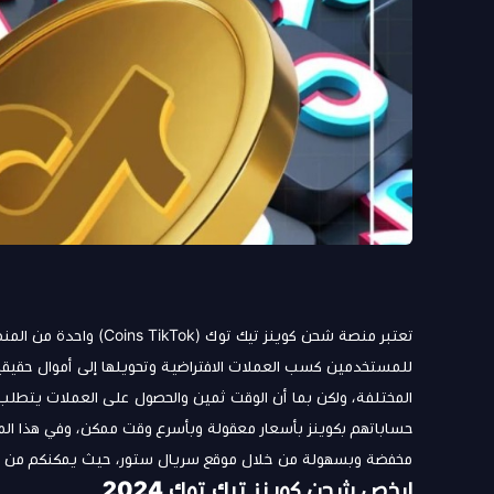
تعتبر منصة شحن كوينز تيك
للمستخدمين كسب العملات الافتراضية وتحويلها إلى أموال حقيق
المختلفة، ولكن بما أن الوقت ثمين والحصول على العملات يتطلب 
حساباتهم بكوينز بأسعار معقولة وبأسرع وقت ممكن، وفي هذا ال
مخفضة وبسهولة من خلال موقع سريال ستور، حيث يمكنكم من الا
ارخص شحن كوينز تيك توك 2024