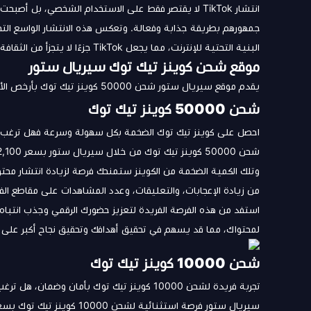
انتشار TikTok لا يقتصر فقط على الاستخدام الشخصي، بل أ
جمهورهم بطريقة جذابة وفعالة. وتعكس هذه الانتشار الواسع التح
البنية التحتية للإنترنت، مما يجعل TikTok جزءًا لا يتجزأ من الثقافة الرقمية للشرق الأوسط.
موقع شحن كوينز تيك توك سيريال ستور
يقدم موقع سيريال ستور شحن 50000 كوينز تيك توك بأرخص الأسعار :-
شحن 50000 كوينز تيك توك
احصل على كوينز تيك توك الضخمة بكل سهولة وسرعة فهل ترغب في
شحن 50000 كوينز تيك توك من خلال سيريال ستور بسعر 2,100 ريال سعودي.
وتلك الكمية الضخمة من الكوينز ستمنحك فرصة لزيادة انتشار محتو
من زيادة الإعجابات، والتعليقات، وعدد المشاهدات على مقاطع ال
استفد من هذه الفرصة الفريدة لتعزيز حضورك الرقمي وجذب انتباه
لمحتواك، مما قد يسهم في تحقيق أهدافك وتحقيق نجاح أكبر على 
شحن 10000 كوينز تيك توك
تجربة فريدة لشحن 10000 كوينز تيك توك بأما
سيريال ستور فرصة استثنائية لشحن 10000 كوينز تيك توك بسعر 425 ريال سعودي.