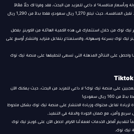
أسعار منافسة؟ لا داعي للمزيد من البحث، فقد وفرنا لك حلّاً فعّالاً
وحصرياً من خلال شحن 30000 كوينز تيك توك بأسعار تنافسية لا تقبل المنافسة، حيث تبلغ 1,270 ريال سعودي فقط بدلاً من 1,290 ريال
تيك توك من خلال استثمارك في هذه الكمية الهائلة من الكوينز. بفضل
الفريدة والمتميزة، يمكنك الاعتماد على شحن 30000 كوينز تيك توك بسرعة وسهولة، والاستمتاع بتفاعل متزايد وانتشار أوسع على
ئنا واحصل على النتائج المذهلة التي تسعى لتحقيقها على منصة تيك توك
معجبين على منصة تيك توك؟ لا داعي للمزيد من البحث، حيث يمكنك الآن
ة لزيادة تفاعل محتواك وزيادة الانتشار على منصة تيك توك بشكل ملحوظ
سريع وآمن، مع ضمان الجودة والدقة في التنفيذ.
 لتقديم أفضل الخدمات لعملائنا الكرام. احصل الآن على كوينز تيك توك
 تيك توك.