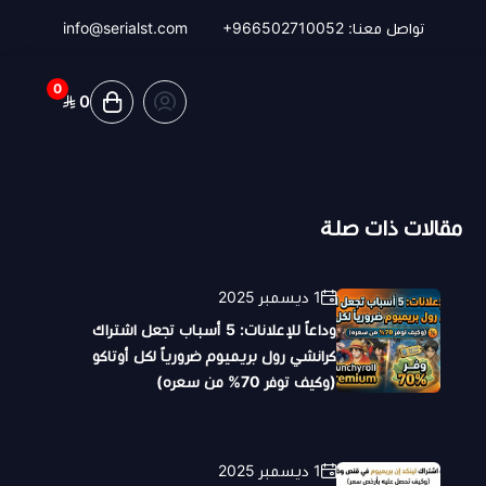
تواصل معنا:
+966502710052
info@serialst.com
0
0
مقالات ذات صلة
1 ديسمبر 2025
وداعاً للإعلانات: 5 أسباب تجعل اشتراك
كرانشي رول بريميوم ضرورياً لكل أوتاكو
(وكيف توفر 70% من سعره)
1 ديسمبر 2025