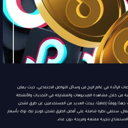
 توك (Coins TikTok) واحدة من المنصات الرائدة في عالم الربح من وسائل التواصل الاجتماعي، حيث يمكن
ية من خلال مشاهدة الفيديوهات والمشاركة في التحديات والأنشطة
جهدًا ووقتًا إضافيًا، يبحث العديد من المستخدمين عن طرق لشحن
مقال، سنلقي نظرة شاملة على أفضل الطرق لشحن كوينز تيك توك بأسعار
ستمتاع بتجربة ممتعة ومريحة دون عناء.