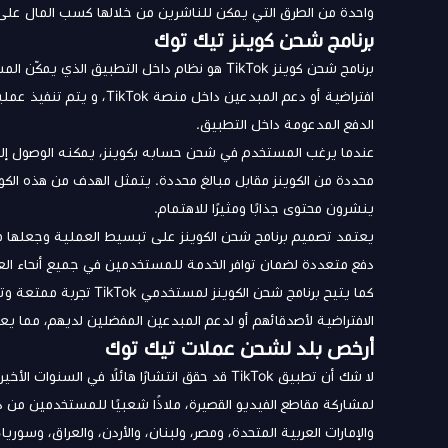
واحدة من الطرق التي يمكن للناشرين من خلالها كسب المال على
برنامج شحن كوينز تيك توك
برنامج شحن كوينز TikTok هو نظام داخل التطبيق
افتراضية أو دعم المبدعين 
الدفع المدعومة داخل التطبيق.
عندما يرغب المستخدم في شحن حسابه بكوينز، يمكنه الوصول إل
محددة من الكوينز مقابل مبالغ محددة. يتمثل الهدف من هذه الك
ينشرون محتوى جذابًا ومثيرًا للاهتمام.
يعتمد تصميم برنامج شحن الكوينز على تبسيط العملية وجعلها 
دفع متعددة لضمان توافر الخدمة للمستخدمين في جميع أنحاء العا
كما يتيح برنامج شحن الك
الافتراضية لأصدقائهم أو لدعم المبدعين المفضلين لديهم، مما يعز
أرخص بلد لشحن عملات تيك توك
لا شك أن تطبيق TikTok قد حقق انتشارًا هائلًا
لمشاركة مقاطع الفيديو القصيرة، ملاذًا شعبيًا للمستخدمين من د
والإمارات العربية المتحدة، ومصر، ولبنان، والأردن، والعراق، وسور