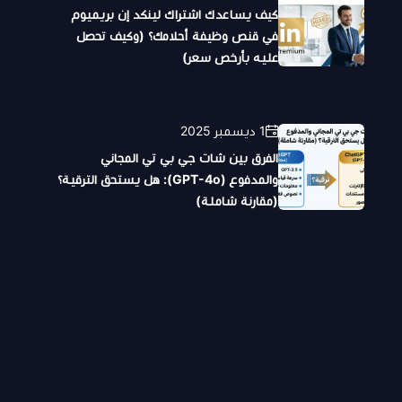
كيف يساعدك اشتراك لينكد إن بريميوم
في قنص وظيفة أحلامك؟ (وكيف تحصل
عليه بأرخص سعر)
1 ديسمبر 2025
الفرق بين شات جي بي تي المجاني
والمدفوع (GPT-4o): هل يستحق الترقية؟
(مقارنة شاملة)