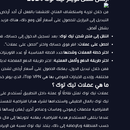
من خلال تجربة واستكشاف المتاح، اكتشفنا بالفعل أن أحد أرخص ا
التبديل إلى البرازيل للحصول على أسعار أقل ومع ذلك، هناك مز
بشكل أفضل.
انتقل إلى متجر شحن تيك توك
: بعد تسجيل الدخول إلى حسابك، قم ب
احصل على عملات
: انقر فوق حسابك واختر "احصل على عملات".
اختر خطة العملات وشحنها
:حدد الخطة المناسبة أو عدد الكوينزات
اختر طريقة الدفع وأكمل العملية
: اختر طريقة الدفع المفضلة لدي
مختلفة، وإحدى الخيارات الموصى بها هي iTop VPN، الذي يوفر خدمة تغيير عناوين IP بسهولة وبأمان.
ما هي عملات تيك توك ؟
عملات تيك توك تمثل نقاطًا أو عملة داخل التطبيق تُستخدم عل
تيك توك بالمال الحقيقي واستخدامها لشراء هدايا افتراضية للمس
الافتراضية ملصقات إيموجي وماسات وعناصر أخرى يُمكن إرسالها 
عندما يتلقى المستخدم هدية افتراضية، يمكنه تحويلها إلى مال
حسب المنطقة وبالإضافة إلى ذلك، يتخذ تيك توك نسبة من الإيرادات 