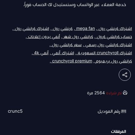
خدمة العملاء عبر الواتساب وسنستبدل لك الحساب فوراً.
اشتراك كرنشي رول ,
mega fan ,
كرنشي رول ,
اشتراك كرانشي رول ,
حساب كرانشي كرول ,
كرانشي رول شهر ,
أنمي بدون إعلانات ,
اشتراك كرانشي رول رسمي ,
سعر كرانشي رول ,
اشتراك crunchyroll السعودية ,
اشتراك أنمي ,
أنمي 4k ,
كرانشي رول بريميوم ,
crunchyroll premium ,
تم شراءه
2564
مرة
رقم الموديل
crunc5
المرفقات