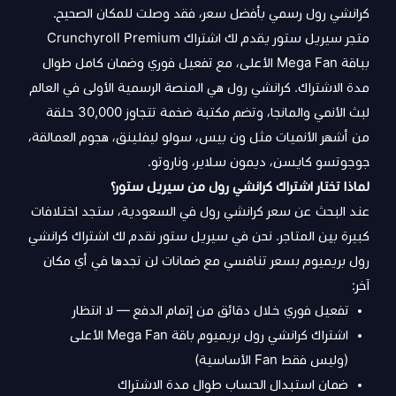
كرانشي رول رسمي بأفضل سعر، فقد وصلت للمكان الصحيح.
متجر سيريل ستور يقدم لك اشتراك Crunchyroll Premium
بباقة Mega Fan الأعلى، مع تفعيل فوري وضمان كامل طوال
مدة الاشتراك. كرانشي رول هي المنصة الرسمية الأولى في العالم
لبث الأنمي والمانجا، وتضم مكتبة ضخمة تتجاوز 30,000 حلقة
من أشهر الأنميات مثل ون بيس، سولو ليفلينق، هجوم العمالقة،
جوجوتسو كايسن، ديمون سلاير، وناروتو.
لماذا تختار اشتراك كرانشي رول من سيريل ستور؟
عند البحث عن سعر كرانشي رول في السعودية، ستجد اختلافات
كبيرة بين المتاجر. نحن في سيريل ستور نقدم لك اشتراك كرانشي
رول بريميوم بسعر تنافسي مع ضمانات لن تجدها في أي مكان
آخر:
تفعيل فوري خلال دقائق من إتمام الدفع — لا انتظار
اشتراك كرانشي رول بريميوم باقة Mega Fan الأعلى
(وليس فقط Fan الأساسية)
ضمان استبدال الحساب طوال مدة الاشتراك