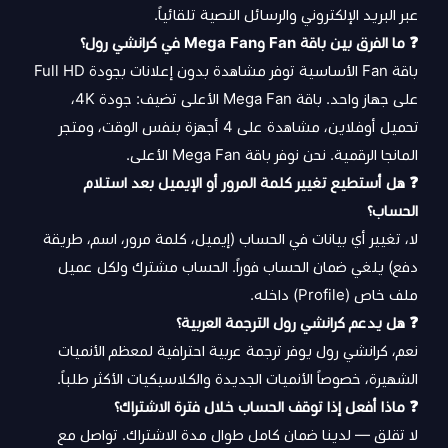
عبر البريد الإلكتروني والرسائل النصية تلقائياً.
❓ ما الفرق بين باقة Fan وMega Fan في كرانشي رول؟
باقة Fan الأساسية توفر مشاهدة بدون إعلانات بجودة Full HD
على جهاز واحد. باقة Mega Fan الأعلى تضيف: جودة 4K،
تحميل أوفلاين، مشاهدة على 4 أجهزة بنفس الوقت، ومتجر
المانجا الرقمية. نحن نوفر باقة Mega Fan الأعلى.
❓ هل أستطيع تغيير كلمة المرور أو الإيميل بعد استلام
الحساب؟
لا، تغيير أي بيانات في الحساب (إيميل، كلمة مرور، اسم، طريقة
دفع) يلغي ضمان الحساب فوراً. الحساب مشترك ولكل عميل
ملف خاص (Profile) داخله.
❓ هل يدعم كرانشي رول الترجمة العربية؟
نعم، كرانشي رول يوفر ترجمة عربية احترافية لمعظم الأنميات
الشهيرة، خصوصاً الأنميات الجديدة والكلاسيكيات الأكثر طلباً.
❓ ماذا أفعل إذا توقف الحساب خلال فترة الاشتراك؟
لا تقلق — لدينا ضمان كامل طوال مدة الاشتراك. تواصل مع