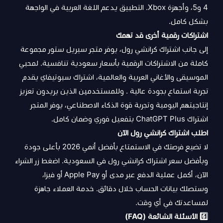
4 و5، وأجهزة Xbox. التطبيق يدعم اللغة العربية في الواجهة
بشكل كامل.
اشتراكات رقمية أخرى قد تهمك
إلى جانب اشتراك كرانشي رول، يوفر متجر سيريل ستور مجموعة
كاملة من الاشتراكات الرقمية بأسعار سعودية تنافسية. لمحبي
الموسيقى والأغاني العربية والعالمية،
اشتراك س
بوتيفاي
يقدم
تجربة استماع بجودة عالية . وللمستخدمين الذين يريدون تعزيز
إنتاجيتهم اليومية وتجربة قوة الذكاء الاصطناعي، يوفر المتجر
اشتراك ChatGPT Plus
بتفعيل فوري وضمان كامل.
اطلب اشتراك كرانشي رول الآن
لا تضيع فرصتك في الاستمتاع بأفضل أنمي 2026 بأعلى جودة
وبأفضل سعر اشتراك كرانشي رول في السعودية. اضغط زر الشراء
الآن، أكمل عملية الدفع عبر مدى أو Apple Pay أو فيزا،
وستصلك بيانات الحساب خلال دقائق. خدمة العملاء جاهزة
لمساعدتك في أي وقت.
6️⃣ الأسئلة الشائعة (FAQ)