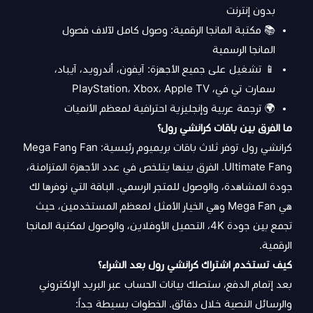
بدون إنترنت
📚 مكتبة المانجا الرقمية: وصول كامل لآلاف فصول
المانجا الرسمية
📱 تشغيل على جميع الأجهزة: آيفون، أندرويد، آيباد،
سمارت تي في، PlayStation، Xbox، Apple TV
🌍 ترجمة عربية وإنجليزية احترافية لمعظم الأنميات
ما الفرق بين باقات كرانشي رول؟
كرانشي رول توفر ثلاث باقات بريميوم رئيسية: Fan وMega Fan
وUltimate Fan. الفرق بينها يتلخص في عدد الأجهزة المتزامنة،
جودة المشاهدة، والوصول للمتجر الرسمي. الباقة التي نوفرها لك
هي Mega Fan وهي الخيار الأمثل لمعظم المستخدمين، حيث
تجمع بين جودة 4K، التحميل الأوفلاين، والوصول لمكتبة المانجا
الرقمية.
كيف تستخدم اشتراك كرانشي رول بعد الشراء؟
بعد إتمام الدفع، ستصلك بيانات الحساب عبر البريد الإلكتروني
والرسائل النصية خلال دقائق. الخطوات بسيطة جداً: