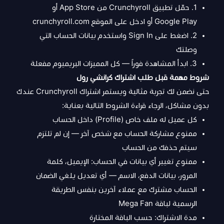
1. حمّل تطبيق Crunchyroll من App Store أو
Google Play أو ادخل على الموقع crunchyroll.com
2. اضغط على Sign In واستخدم بيانات الحساب التي
وصلتك
3. ابدأ المشاهدة فوراً — كل المميزات البريميوم مفعلة
شروط مهمة قبل طلب اشتراك كرانشي رول
حتى نضمن لك تجربة مثالية ويستمر اشتراك Crunchyroll عندك
بدون مشاكل، الرجاء قراءة الشروط التالية بعناية:
كل عميل له ملف خاص (Profile) داخل الحساب
ممنوع مشاركة الحساب مع شخص آخر — إن لم تلتزم
سيتم حذفك من الحساب
ممنوع تغيير أي بيانات في الحساب: الإيميل، كلمة
المرور، بيانات الدفع، الاسم — أي تعديل يلغي الضمان
الحساب مشترك مع عملاء آخرين بنفس الطريقة
الرسمية لباقة Mega Fan
مدة الاشتراك: حسب الباقة المختارة