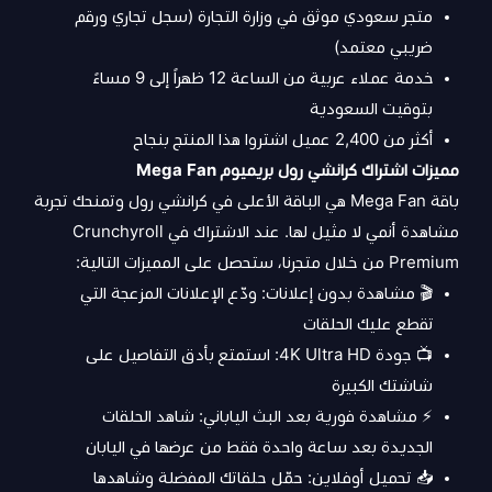
متجر سعودي موثق في وزارة التجارة (سجل تجاري ورقم
ضريبي معتمد)
خدمة عملاء عربية من الساعة 12 ظهراً إلى 9 مساءً
بتوقيت السعودية
أكثر من 2,400 عميل اشتروا هذا المنتج بنجاح
مميزات اشتراك كرانشي رول بريميوم Mega Fan
باقة Mega Fan هي الباقة الأعلى في كرانشي رول وتمنحك تجربة
مشاهدة أنمي لا مثيل لها. عند الاشتراك في Crunchyroll
Premium من خلال متجرنا، ستحصل على المميزات التالية:
🎬 مشاهدة بدون إعلانات: ودّع الإعلانات المزعجة التي
تقطع عليك الحلقات
📺 جودة 4K Ultra HD: استمتع بأدق التفاصيل على
شاشتك الكبيرة
⚡ مشاهدة فورية بعد البث الياباني: شاهد الحلقات
الجديدة بعد ساعة واحدة فقط من عرضها في اليابان
📥 تحميل أوفلاين: حمّل حلقاتك المفضلة وشاهدها