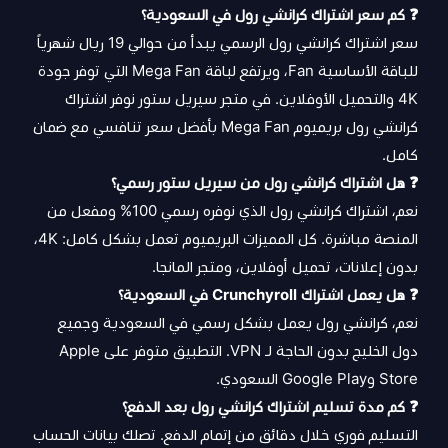
❓ كم سعر اشتراك كرانشي رول في السعودية؟
سعر اشتراك كرانشي رول الرسمي يبدأ من حوالي 19 ريال شهرياً
للباقة الأساسية Fan، ويرتفع لباقة Mega Fan التي توفر جودة
4K والتحميل الأوفلاين. في متجر سيريل ستور نوفر اشتراك
كرانشي رول بريميوم Mega Fan بأفضل سعر تنافسي مع ضمان
كامل.
❓ هل اشتراك كرانشي رول من سيريل ستور رسمي؟
نعم، اشتراك كرانشي رول الذي نوفره رسمي 100% ومفعل من
المنصة مباشرة. كل المميزات البريميوم تعمل بشكل كامل: 4K،
بدون إعلانات، تحميل أوفلاين، ومتجر المانجا.
❓ هل يعمل اشتراك Crunchyroll في السعودية؟
نعم، كرانشي رول يعمل بشكل رسمي في السعودية وجميع
دول الخليج بدون الحاجة لـ VPN. التطبيق متوفر على Apple
Store وGoogle Play السعودي.
❓ كم مدة تسليم اشتراك كرانشي رول بعد الدفع؟
التسليم فوري خلال دقائق من إتمام الدفع. تصلك بيانات الحساب