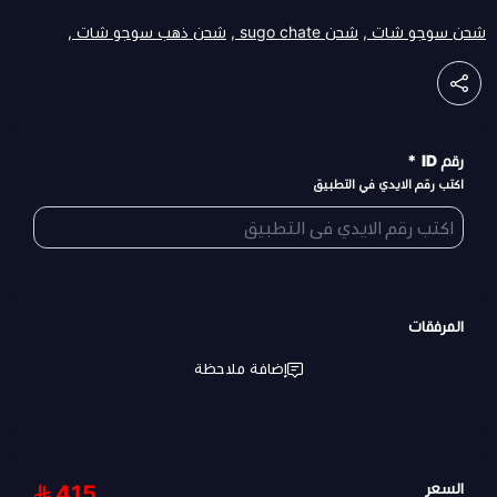
شحن سوجو شات ,
شحن sugo chate ,
شحن ذهب سوجو شات ,
رقم ID
*
اكتب رقم الايدي في التطبيق
المرفقات
إضافة ملاحظة
السعر
415