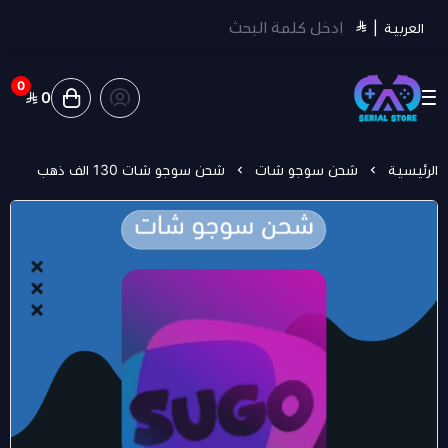
العربية
|
0
0
سيريل ستور | Serial Store
الرئيسية
شحن سوجو شات
شحن سوجو شات 130 الف ذهب