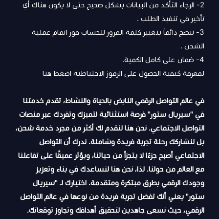
2- الرجاء التأكد من البيانات بشكل صحيح حتى لا يكون هناك أي
تأخير في تنفيذ الطلب .
3- ننصح دائماَ بتغيير كلمة المرور للحساب فور اتمام عملية
الشحن .
4- ضمان على كامل الكمية.
لمعرفة كيفية الحصول على الرموز الاحتياطية
اضغط هنا
في عالم التواصل الرقمي النابض بالحياة والنشاط، تقدم خدمتنا
في "سيريال ستور" فرصة استثنائية لتميزك وتفردك عبر منصات
التواصل الاجتماعي. نحن هنا لنقدم لك أكثر من مجرد خدمة شحن،
بل لنشاركك رحلة تجربة فريدة وشاملة. ندرك أن التواصل
الاجتماعي أصبح جزءًا لا يتجزأ من حياتنا، ويؤثر عميقًا على تفاعلنا
مع العالم من حولنا. لذا، نحن هنا لنساعدك في بناء وتعزيز
وجودك الرقمي بطرق مبتكرة ومتقدمة. اختيارك لـ "سيريال
ستور" يعني أنك تفضل تجربة فريدة من نوعها في عالم التواصل
الرقمي، حيث نسعى جاهدين لتحقيق أهدافك وتجاوز توقعاتك.