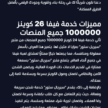
دعنا نكون شريكًا لك في رحلة بناء وتقوية وجودك الرقمي بأفضل
الطرق الممكنة."
مميزات خدمة فيفا 26 كوينز
1000000 جميع المنصات
تأتي خدمة فيفا 24 كوينز 1000000 جميع المنصات من متجر
"سيريل ستور" بمزايا لا مثيل لها. يتميز هذا العرض بأسعار
معقولة ومنافسة، مما يجعلها خيارًا ممتازًا لعشاق لعبة فيفا
في جميع أنحاء العالم. يتمتع متجر "سيريال ستور" بسمعة
ممتازة في تقديم الخدمات ذات الجودة العالية، ويضمن الشحن
الآمن والنظامي لضمان وصول الكوينز بسرعة وبسلامة تامة إلى
عملائه.
بالإضافة إلى ذلك، يقدم "سيريال ستور" خدمة شحن سريعة
وفعالة، حيث يتم التعامل مع كل طلب بكفاءة وسرعة لضمان
رضا العملاء. ولضمان تجربة شراء ممتعة وسلسة، يتم تنفيذ
عمليات الشحن بشكل نظامي ومنظم، مما يتيح للعملاء