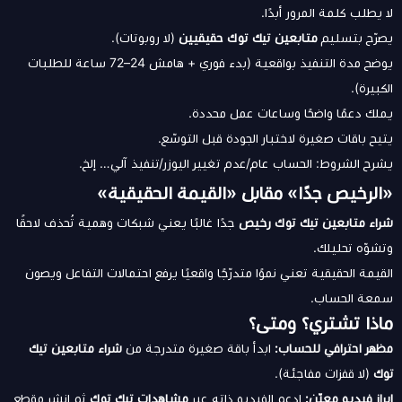
لا يطلب كلمة المرور أبدًا.
يصرّح بتسليم
متابعين تيك توك حقيقيين
(لا روبوتات).
يوضح مدة التنفيذ بواقعية (بدء فوري + هامش 24–72 ساعة للطلبات
الكبيرة).
يملك دعمًا واضحًا وساعات عمل محددة.
يتيح باقات صغيرة لاختبار الجودة قبل التوسّع.
يشرح الشروط: الحساب عام/عدم تغيير اليوزر/تنفيذ آلي… إلخ.
«الرخيص جدًا» مقابل «القيمة الحقيقية»
شراء متابعين تيك توك رخيص
جدًا غالبًا يعني شبكات وهمية تُحذف لاحقًا
وتشوّه تحليلك.
القيمة الحقيقية تعني نموًا متدرّجًا واقعيًا يرفع احتمالات التفاعل ويصون
سمعة الحساب.
ماذا تشتري؟ ومتى؟
مظهر احترافي للحساب:
ابدأ باقة صغيرة متدرجة من
شراء متابعين تيك
توك
(لا قفزات مفاجئة).
إبراز فيديو معيّن:
ادعم الفيديو ذاته عبر
مشاهدات تيك توك
ثم انشر مقطع