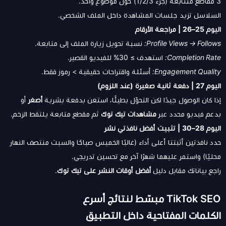
3 مقاطع متتابعة (جزء 1/2/3) حول موضوع واحد.
السلاسل تزيد جلسات المشاهدة داخل الملف الشخصي.
اليوم 25–26 | مراجعة الأرقام
Profile Views → Follows:
نسبة تحويل زيارة الملف إلى متابعة.
Completion Rate:
استهدف ≥ 30% للفيديو القصير.
Engagement Quality:
أسئلة واقتراحات حقيقية > رموز فقط.
اليوم 27 | دفعة ثانية صغيرة (عند اللزوم)
إذا كان الوصول جيدًا لكن التحوّل بطيئًا، استعن بدفعة بشرية
أصغر
أو
بدعم فيديو محدد عبر
مشاهدات تيك توك
ثم مقطع متابعة يلتقط الزخم.
اليوم 28–30 | تثبيت أفضل نافذتي نشر
حدد نافذتين أثبتتا أعلى أداء (غالبًا الخميس صباحًا والسبت منتصف النهار
محليًا) واستمر عليهما شهرًا آخر مع تحسين تدريجي.
راجع بياناتك مقابل دليل
أفضل أوقات النشر على تيك توك
.
TikTok SEO مبسّط لنتائج أسرع
الكلمات المفتاحية داخل التطبيق