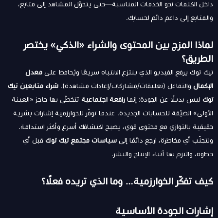
داخل الكلمات نحو الخدمات المناسبة—حتى يتحوّل المشاهد إلى متابع،
والمتابع إلى داعم دائم لحسابك.
لماذا المزج بين المحتوى والشراء «الذكي» يختصر
الطريق؟
تيك توك يرفع الفيديو الذي ينتزع الانتباه سريعًا ويُحافظ على
معدل
الإكمال
والتفاعل (تعليقات/مشاركات/إعادات مشاهدة).
شراء متابعين تيك
توك
ليس بديلًا عن الجودة؛ إنما
رافعة اجتماعية
تتخطّى بها حاجز «العينة
الأولى» الضيّقة للحسابات الجديدة. عندما توفّر للخوارزمية إشارات بشرية
حقيقية بالتوازي مع محتوى قوي، يصبح اكتشافك أسرع وأكثر استدامة.
ولتجنّب أي مخاطرة، ارجع دائمًا إلى
سياسات مجتمع تيك توك
قبل أي
خطوة، والتزم بها أثناء الإنتاج والنشر.
كيف تفكّر الخوارزمية… وما الذي تريده فعلًا؟
إشارات الجودة الأساسية