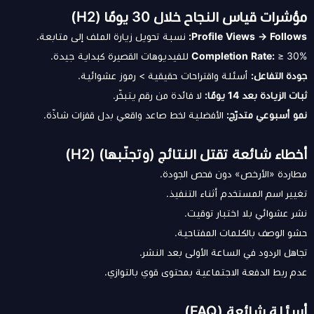
مؤشرات قياس النجاح خلال 30 يومًا (H2)
Profile Views → Follows:
نسبة تحويل زيارة الملف إلى متابعة.
≥ 30% للفيديوهات القصيرة كبداية جيدة.
Completion Rate:
جودة التفاعل:
أسئلة واقتراحات حقيقية > رموز عشوائية.
ثبات الزيادة بعد 14 يومًا:
لا فائدة من رقم يتبخّر.
نمو أسبوعي متدرّج:
الأفضلية لخط صاعد واقعي بدل قفزات شاذّة.
أخطاء شائعة تقتل النتائج (وتجنّبها) (H2)
مطاردة «الأرخص» دون فحص الجودة.
تغيير اسم المستخدم أثناء التنفيذ.
نشر عشوائي بلا اختبار توقيت.
حشو الوصف بالكلمات المفتاحية.
تجاهل الردود في الساعة الأولى بعد النشر.
عدم ربط الدفعة الاجتماعية بمحتوى قوي بالتوازي.
أسئلة شائعة (FAQ)