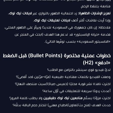
متابعة يلتقط الزخم.
تعزيز الإشارات الظاهرة:
زد احتمالية الظهور بالتوازي عبر
لايكات تيك توك
،
وإذا أردت نقاشات أكثر أضف
لايكات تعليقات تيك توك
.
ملاحظة: إن كان جمهورك في السعودية تحديدًا ويركّز على الظهور المحلي،
فخدمة «حركة الإكسبلور» قد تدعم هذا الهدف (ابحث في المتجر عن
«الاكسبلور السعودية» بحسب توفّرها الحالي).
خطوات عملية مختصرة (Bullet Points) قبل الضغط
«ادفع» (H2)
لديّ فيديو قوي سينشر بالتزامن مع الطلب؟
وصفت الفيديو بكلمات مفتاحية طبيعية (مرّة–مرّتين كحد أقصى)؟
اخترت نافذة نشر قوية محليًا (خميس صباحًا/سبت منتصف النهار)؟
أعددت ردودًا سريعة للتعليقات في أوّل ساعة؟
اخترت مزوّدًا يسلّم
متابعين تيك توك حقيقيين
ولا يطلب كلمة المرور؟
حددت الهدف (فتح بث/تعاون/انطباع مهني) لتختار حجم الباقة بدقّة؟