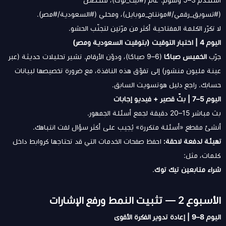
استخدم 3–5 وسوم: عام (#تيك_توك)، متخصص
(#تسويق_رقمي/#مونتاج_موبايل)، ومحلي (#السعودية/#مصر).
لا تكرّر الكلمة المفتاحية أكثر من مرّتين لتجنّب الحشو.
اليوم 4 | اختبار التوقيت (بتوقيت السعودية ومصر)
جرّب
الخميس صباحًا
(6–9 صباحًا)، ودوّن الأرقام. تشير تحليلات حديثة (عبر
عينة مليون منشور) إلى تفوّق هذه النافذة، مع ضرورة تخصيصها لبيانات
حسابك. راجع دليل هوتسويت السابق.
اليوم 5–7 | بثّ قصير + فيديو إجابات
بث مباشر 15–20 دقيقة لجمع أسئلة الجمهور.
أنشئ مقطع «أسئلة متكررة» يُجيب على أكثر سؤال لفت انتباهك.
تهيئة لدفعة لاحقة:
احفظ صفحات الخدمات التي قد تحتاجها كروابط داخل
كلمات، مثل:
شراء متابعين تيك توك
.
الأسبوع 2 — تثبيت النمط ورفع الإشارات
اليوم 8–9 | إعادة تدوير الفكرة الأقوى