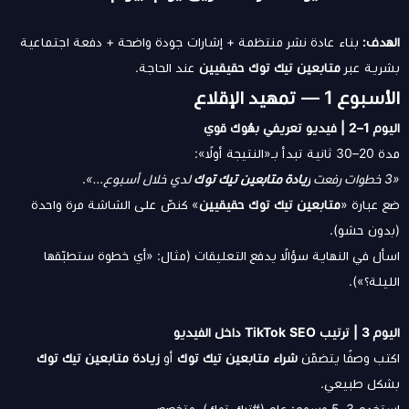
الهدف:
بناء عادة نشر منتظمة + إشارات جودة واضحة + دفعة اجتماعية
بشرية عبر
متابعين تيك توك حقيقيين
عند الحاجة.
الأسبوع 1 — تمهيد الإقلاع
اليوم 1–2 | فيديو تعريفي بهُوك قوي
مدة 20–30 ثانية تبدأ بـ«النتيجة أولًا»:
«3 خطوات رفعت
زيادة متابعين تيك توك
لدي خلال أسبوع…»
.
ضع عبارة «
متابعين تيك توك حقيقيين
» كنصّ على الشاشة مرة واحدة
(بدون حشو).
اسأل في النهاية سؤالًا يدفع التعليقات (مثال: «أي خطوة ستطبّقها
الليلة؟»).
اليوم 3 | ترتيب TikTok SEO داخل الفيديو
اكتب وصفًا يتضمّن
شراء متابعين تيك توك
أو
زيادة متابعين تيك توك
بشكل طبيعي.