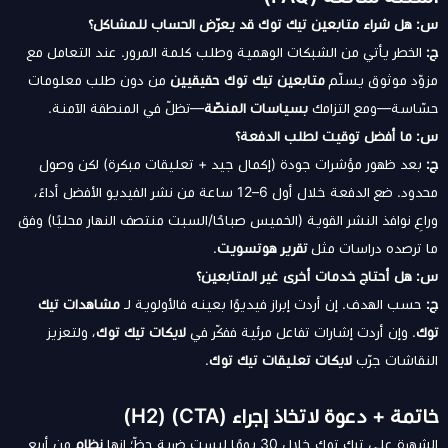
س: هل شراء متابعين تيك توك قد يعرّض الحساب للمشاكل؟
ج:
الخطر يأتي من الشبكات الوهمية وطلب كلمة المرور. عند التعامل مع
مزوّد موثوق يسلّم
متابعين تيك توك حقيقيين
من دون طلب معلومات
حسّاسة—ومع التزامك
بسياسات المنصّة
—تظلّ في المنطقة الآمنة.
س: ما أفضل توقيت لطلب الدفعة؟
ج:
بعد ظهور مؤشرات جودة (إكمال جيد + تعليقات مبكرة) لكن وصول
محدود. ضع الدفعة خلال أول 6–12 ساعة من نشر الفيديو الأفضل أداءً،
وراعِ نوافذ النشر القوية (الخميس صباحًا/السبت منتصف النهار محليًا) وفق
ما ترصده دراسات مثل
تقرير هوتسويت
.
س: هل أحتاج خدمات أخرى غير المتابعين؟
ج:
حسب الهدف. إن أردت إبراز فيديوًا بعينه فالأولوية لـ
مشاهدات تيك
توك
. وإن أردت إشارات تفاعل مرئية ففكّر في
لايكات تيك توك
، ولتعزيز
النقاشات جرّب
لايكات تعليقات تيك توك
.
خاتمة + دعوة لاتخاذ إجراء (CTA) (H2)
الشهرة على تيك توك خلال 30 يومًا ليست ضربة حظّ؛ إنها
نظام
من أربع