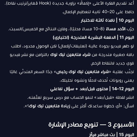
أعد تقديم الفكرة الأعلى «إكمالًا» بزاوية جديدة (Hook مُغاير/ترتيب نقاط).
حافظ على 20–40 ثانية لتعظيم الإكمال.
اليوم 10 | نافذة ثالثة للاختبار
جرّب
الأحد مساءً
(8–10 مساءً محليًا)، وقارن النتائج مع الخميس/السبت.
اليوم 11 | الدفعة البشرية المتدرجة (اختياري)
لو ظهر فيديو بجودة عالية (تعليقات/إكمال) لكن الوصول محدود، اطلب
باقة صغيرة متدرجة من
شراء متابعين تيك توك
بالتزامن مع نشر فيديو
قوي جديد لالتقاط الزخم.
تجنّب عقلية «
شراء متابعين تيك توك رخيص
» جدًا؛ السعر المتدنّي غالبًا
يعني روبوتات تُحذف لاحقًا وتشوه تحليلك.
اليوم 12–14 | محتوى قبل/بعد + سؤال تفاعلي
انشر لقطة «قبل/بعد» لنمو الحساب مع درس سريع تعلّمته.
اسأل: «أي خطوة ساعدتك أكثر على
زيادة متابعين تيك توك
؟».
الأسبوع 3 — تنويع مصادر الإشارة
اليوم 15 | بث مباشر مركّز