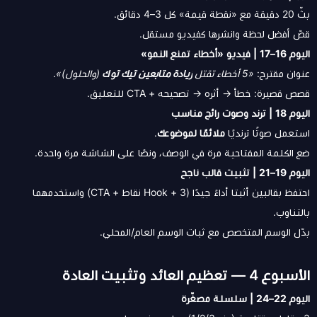
بثّ 20 دقيقة مع «نقطة قيمة» كل 3–4 دقائق.
قصّ أفضل لحظة وانشرها كفيديو مستقل.
اليوم 16–17 | فيديو «أخطاء تمنع النمو»
عنوان مقترح:
«5 أخطاء تقتل
زيادة متابعين تيك توك
(والحلول)»
.
قصص قصيرة: خطأ → أثره → تصحيحه + CTA للتعليق.
اليوم 18 | ترند وصوت رائج مناسب
استعمل صوتًا ترنديًا
ملائمًا لموضوعك
.
ضع الكلمة المفتاحية مرة في الوصف، ونصًا على الشاشة مرة واحدة.
اليوم 19–21 | تثبيت قالب ناجح
احتفظ بقالبين أثبتا أداءً جيدًا (Hook + 3 نقاط + CTA) واستخدمهما
بالتناوب.
بدّل الوسم المتخصص مع ثبات الوسم العام/المحلي.
الأسبوع 4 — تعظيم العائد وتثبيت العادة
اليوم 22–24 | سلسلة مصغّرة