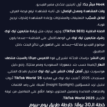
Hook مبكّر جدًا:
أول ثانيتين تحدّدان مصير الفيديو.
وقت المشاهدة ومعدل الإكمال:
كل ثانية مُشاهَدة ترفع فرصة العرض.
تفاعل مُسبَّب:
التعليقات والمشاركات وإعادة المشاهدة إشارات ترجيح
قوية.
الصلة الدلالية (TikTok SEO):
وجود عبارات مثل
زيادة متابعين تيك توك
و
شراء متابعين تيك توك
في الوصف/النصّ على الشاشة—عندما يكون
موضوع الفيديو ملائمًا—يساعد على الظهور في نتائج البحث داخل
التطبيق.
زمن النشر:
دراسات مُحدّثة تشير إلى قوة
الخميس صباحًا
و
السبت منتصف
النهار
(يُضبط حسب بلد جمهورك؛ السعودية ومصر محليًا). راجع دليل
هوتسويت حول
أفضل أوقات النشر على تيك توك
لاختيار نافذتك المثلى.
مستجدات 2025: أعلنت تيك توك في فعالية
TikTok World ’25
أدوات
تحليل ترند للمسوّقين (Insight Spotlight) تُعينك على رصد الكلمات
والاتجاهات الصاعدة وتفصيل المحتوى حولها. اطّلع على التفاصيل من غرفة
الأخبار:
TikTok World 2025
.
خطة الـ30 يومًا: خارطة طريق يوم-بيوم