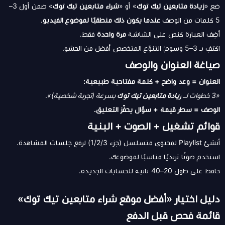
ضع «
زيادة متابعين تيك توك
» أو «
شراء متابعين تيك توك
» ضمن أول 3–
5 كلمات من الوصف
عندما يكون ذلك منطقيًا لموضوع الفيديو
.
أضِف العبارة كنص على الشاشة
مرة واحدة
فقط.
اكتفِ بـ 3–5 وسوم؛ التنوّع المتخصص أفضل من الحشو.
صياغة العنوان والوصف
العنوان = وعد واضح + كلمة مفتاحية طبيعية:
«3 خطوات لــ
زيادة متابعين تيك توك
بسرعة (تجربة شخصية)»
.
الوصف = سطر قيمة + سؤال يحفّز التعليق.
قوائم تشغيل + الصوت + البنية
أنشئ Playlist لمحتوى متسلسل (جزء 1/2/3) لرفع جلسات المشاهدة.
استخدم صوتًا ترنديًا مناسبًا لموضوعك.
حافظ على طول 20–40 ثانية للحسابات الجديدة.
دليل اختيار «أفضل موقع شراء متابعين تيك توك»
قائمة فحص قبل الدفع