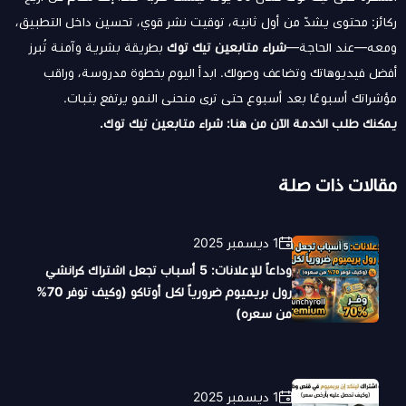
ركائز: محتوى يشدّ من أول ثانية، توقيت نشر قوي، تحسين داخل التطبيق،
ومعه—عند الحاجة—
شراء متابعين تيك توك
بطريقة بشرية وآمنة تُبرز
أفضل فيديوهاتك وتضاعف وصولك. ابدأ اليوم بخطوة مدروسة، وراقب
مؤشراتك أسبوعًا بعد أسبوع حتى ترى منحنى النمو يرتفع بثبات.
يمكنك طلب الخدمة الآن من هنا:
شراء متابعين تيك توك
.
مقالات ذات صلة
1 ديسمبر 2025
وداعاً للإعلانات: 5 أسباب تجعل اشتراك كرانشي
رول بريميوم ضرورياً لكل أوتاكو (وكيف توفر 70%
من سعره)
1 ديسمبر 2025