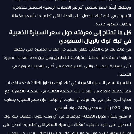
ويمكنك أيضًا الدفع لشخص آخر عبر العملات الرقمية استمتع بمغامرة
التسوق في تيك توك واحصل على الهدايا التي تحلم بها بأسعار مذهلة
وتجارب تسوق فريدة.
كل ما تحتاج إلى معرفته حول سعر السيارة الذهبية
في تيك توك بالريال السعودي
في عالم تيك توك المثير، تظهر العديد من الهدايا المميزة التي يمكنك
شراؤها باستخدام العملة الافتراضية للتطبيق ومن بين هذه الهدايا المميزة
تأتي السيارة الذهبية، والتي تعتبر واحدة من أغلى الهدايا المتوفرة في
المنصة.
بالنسبة لسعر السيارة الذهبية في تيك توك، يتجاوز 2999 قطعة نقدية،
مما يجعلها واحدة من الهدايا ذات التكلفة العالية في المنصة بالمقارنة مع
هدايا أخرى مثل برج تيك توك، أو القارب، أو الباندا، فإن سعر السيارة يتقارب
حوالي 930 ريال سعودي و242 دولار أمريكي.
لا تقلق بشأن تحويل العملة، فبإمكانك في أي وقت تحويل عملات تيك توك
للحصول على نقود حقيقية تُمكّنك من شراء السلع التي تحلم بها احصل على
تجربة تسوق فريدة ومثيرة مع تيك توك، حيث ينتظرك العديد من الهدايا