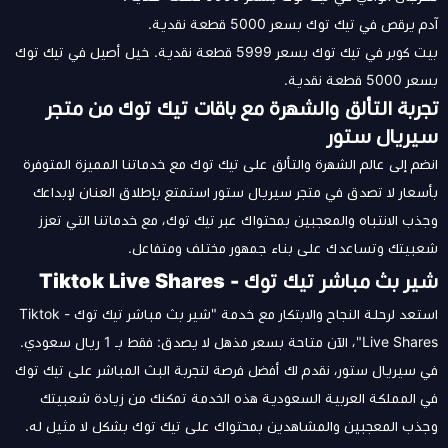
آدم يرقص في تيك توك بسعر 5000 قطعة نقدية.
بيت كوبر في تيك توك بسعر 5999 قطعة نقدية. خيل أصيل في تيك توك
بسعر 5000 قطعة نقدية.
تجربة التألق والشهرة مع باقات تيك توك من متجر
سيريال ستور
انضم إلى عالم الشهرة والتألق على تيك توك مع خدماتنا المميزة المتوفرة
بأسعار لا تصدق في متجر سيريال ستور استمتع بإطلاق العنان لإبداعك
وجذب الانتباه والمعجبين بمحتواك عبر تيك توك، مع خدماتنا التي تعزز
شعبيتك وتساعدك على بناء جمهور مختلف ومتفاعل.
شير بث مباشر تيك توك - Tiktok Live Shares
استعد لرحلة النجاح والابتكار مع خدمة "شير بث مباشر تيك توك - Tiktok
Live Shares"، الآن متاحة بسعر مذهل لا يصدق: فقط بـ 1 ريال سعودي.
في سيريال ستور، نقدم لك أفضل فرصة لتجربة البث المباشر على تيك توك
في المملكة العربية السعودية هذه الخدمة تمكنك من زيادة شعبيتك
وجذب المعجبين والمشاهدين بمحتواك على تيك توك بشكل لا مثيل له.