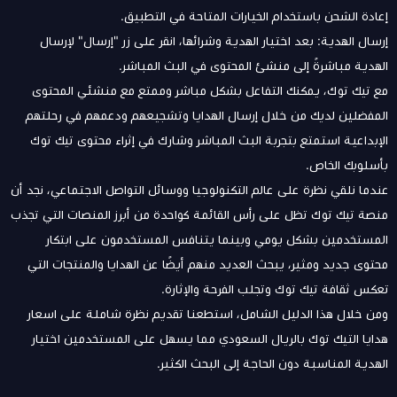
إعادة الشحن باستخدام الخيارات المتاحة في التطبيق.
إرسال الهدية: بعد اختيار الهدية وشرائها، انقر على زر "إرسال" لإرسال
الهدية مباشرةً إلى منشئ المحتوى في البث المباشر.
مع تيك توك، يمكنك التفاعل بشكل مباشر وممتع مع منشئي المحتوى
المفضلين لديك من خلال إرسال الهدايا وتشجيعهم ودعمهم في رحلتهم
الإبداعية استمتع بتجربة البث المباشر وشارك في إثراء محتوى تيك توك
بأسلوبك الخاص.
عندما نلقي نظرة على عالم التكنولوجيا ووسائل التواصل الاجتماعي، نجد أن
منصة تيك توك تظل على رأس القائمة كواحدة من أبرز المنصات التي تجذب
المستخدمين بشكل يومي وبينما يتنافس المستخدمون على ابتكار
محتوى جديد ومثير، يبحث العديد منهم أيضًا عن الهدايا والمنتجات التي
تعكس ثقافة تيك توك وتجلب الفرحة والإثارة.
ومن خلال هذا الدليل الشامل، استطعنا تقديم نظرة شاملة على اسعار
هدايا التيك توك بالريال السعودي مما يسهل على المستخدمين اختيار
الهدية المناسبة دون الحاجة إلى البحث الكثير.