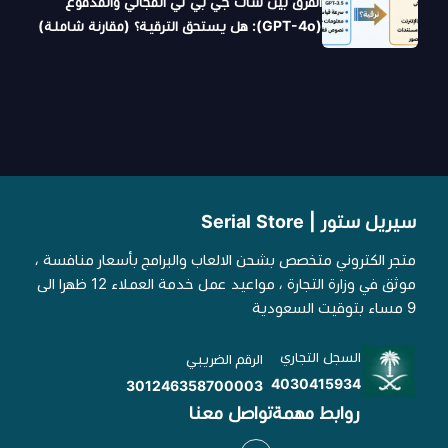
الفرق بين شات جي بي تي المجاني والمدفوع
(GPT-4o): هل يستحق الترقية؟ (مقارنة شاملة)
سيريل ستور | Serial Store
متجر الكتروني متخصص بشحن الالعاب والبرامج بأسعار منافسة ،
موثق في وزارة التجارة ، مواعيد عمل خدمة العملاء 12 ظهرا الى
9 مساء بتوقيت السعودية
السجل التجاري
الرقم الضريبي
4030415934
301246358700003
روابط مهمة
تواصل معنا