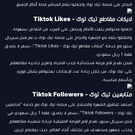
النجاح على منصة تيك توك واجعلوا بثكم المباشر محط أنظار الجميع.
لايكات مقاطع تيك توك - Tiktok Likes
اجعلوا محتواكم يلفت الأنظار ويحصل على المزيد من التفاعل بسهولة،
وانطلقوا بثقة نحو الشهرة والنجاح على منصة تيك توك بدعم متجر سيريال
ستور مع خدمة "لايكات مقاطع تيك توك - Tiktok Likes"، بسعر لا يصدق
فقط 1 ريال سعودي.
فنحن نقدم لكم فرصة استثنائية لجذب الانتباه وتعزيز جاذبية مقاطعكم
على تيك توك، من خلال زيادة عدد الإعجابات بمحتواكم بشكل فوري
وبأسعار مناسبة.
متابعين تيك توك - Tiktok Followers
استعد لتحقيق الشهرة والانتشار على منصة تيك توك مع خدمة "متابعين
تيك توك - Tiktok Followers"، بسعر لا يصدق: فقط 1 ريال سعودي في
متجر سيريال ستور، نقدم لكم الفرصة الحقيقية لزيادة شعبية مقاطعكم
وجذب جمهور مستهدف من مختلف أنحاء العالم، حيث يمكنكم تزيين