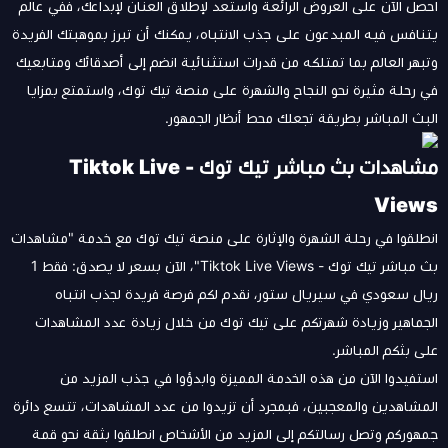
احصل الآن على العروض الرائعة واستعد لإطلاق العنان لإبداعك، ففي عالم
يتنافس فيه المبدعون على جذب الانتباه، يمكنك أن تبرز بموهبتك الفريدة
وتبهر العالم بما تمتلكه من قدرات استثنائية انضم إلى أصدقائك ومتابعيك
في رحلة مثيرة نحو النجاح والشهرة على منصة تيك توك، واستمتع بمزايا
البث المباشر بطريقة تجعلك محط أنظار الجمهور.
مشاهدات بث مباشر تيك توك - Tiktok Live
Views
انطلقوا في رحلة الشهرة والإثارة على منصة تيك توك مع خدمة "مشاهدات
بث مباشر تيك توك - Tiktok Live Views"، الآن بسعر لا يصدق: فقط 1
ريال سعودي في سيريال ستور، نقدم لكم فرصة فريدة لجذب انتباه
الجماهير وزيادة شهرتكم على تيك توك من خلال زيادة عدد المشاهدات
على بثكم المباشر.
استفيدوا الآن من هذه الخدمة المميزة وابدؤوا في جذب المزيد من
المشاهدين والمعجبين، فبمجرد أن تزيدوا من عدد المشاهدات، تتسع دائرة
جمهوركم وتصل رسالتكم إلى المزيد من الأشخاص انطلقوا بثقة نحو قمة