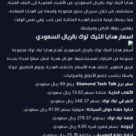
هدايا التيك توك بالريال السعودي، من الأشياء العصرية إلى التحف الفنية،
سنكتشف من خلال سيريال ستور مجموعة واسعة من الهدايا الممكنة،
مما يمنحك فرصة لاختيار الهدية المثالية لمن تحب، وفي نفس الوقت
يعكس ذوقك الخاص وميزانيتك.
اسعار هدايا التيك توك بالريال السعودي
أسعار هدايا التيك توك بالريال السعودي تُقدم هدايا تيك توك مجموعة
متنوعة من الخيارات لمستخدميها، مع كل هدية تحمل سعرًا محددًا يحدده
فريق التطوير. تختلف هذه الأسعار باختلاف الهدية، ويوفر التطبيق تنوعًا
واسعًا يناسب جميع الأذواق والميزانيات.
سعر درع Diamond Tech Talk
: يبلغ 99 ريال سعودي.
الألعاب النارية
: متاحة بسعر 13.62 ريال سعودي.
النمر في تيك توك
: بسعر 248.37 ريال سعودي.
تذكرة حفلة حوض السباحة
: متوفرة بسعر 61.90 ريال سعودي.
قلعة تيك توك
: يساوي 278.37 ريال سعودي.
أرجوحة
: بسعر مغري قدره 4.95 ريال سعودي
تذكرة حفلة الموسيقى
: بتكلفة 35.78 ريال سعودي