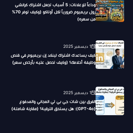
وداعاً للإعلانات: 5 أسباب تجعل اشتراك كرانشي
رول بريميوم ضرورياً لكل أوتاكو (وكيف توفر 70%
من سعره)
1 ديسمبر 2025
كيف يساعدك اشتراك لينكد إن بريميوم في قنص
وظيفة أحلامك؟ (وكيف تحصل عليه بأرخص سعر)
1 ديسمبر 2025
الفرق بين شات جي بي تي المجاني والمدفوع
(GPT-4o): هل يستحق الترقية؟ (مقارنة شاملة)