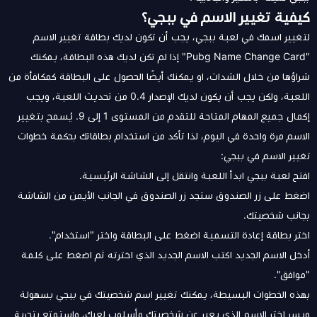
كيفية تغيير الاسم في ببجي؟
لتغيير اسمك في لعبة ببجي، يجب أن تكون لديك بطاقة تغيير الاسم
"Pubg Name Change Card" إذا لم تكن لديك هذه البطاقة، يمكنك
شراؤها من خلال الشدات، او يمكنك أيضًا الحصول على البطاقة كمكافأة من
اللعبة، ولكن يجب أن يكون لديك الإصدار 0.4 من تحديث اللعبة، ويجب
إكمال جميع المهام المتاحة للتقدم من المستوى 1 إلى 9. يُسمح بتغيير
الاسم مرة واحدة في اليوم، لذا تأكد من استخدام بطاقاتك بحكمة خطوات
تغيير الاسم في ببجي:
افتح لعبة ببجي ابدأ اللعبة وانتقل إلى الشاشة الرئيسية.
اضغط على زر الصندوق ستجد زر الصندوق في الجانب الأيمن من الشاشة
بجانب شخصيتك.
اختر بطاقة إعادة التسمية اضغط على البطاقة واختر "استخدام".
أدخل الاسم الجديد اكتب الاسم الجديد الذي اخترته ثم اضغط على كلمة
"موافق".
بهذه الخطوات البسيطة، يمكنك تغيير اسم شخصيتك في ببجي بسهولة
ويسر اختر الاسم الذي يعبر عن شخصيتك وأسلوب لعبك، واستمتع بتجربة