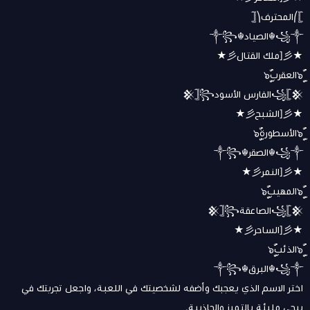
𓊈⎛المحترف⎞𓊉
꧁༒☬الصياد☬༒꧂
★彡[ملك القتال彡★
๖ۣۜالعقرب๖ۣۜ
꧁𓊈𒆜الفارس الأسود𒆜𓊉꧂
★彡[الشبح彡★
๖ۣۜالأسطورة๖ۣۜ
꧁༒☬الصقر☬༒꧂
★彡[النمر彡★
๖ۣۜالمهيب๖ۣۜ
꧁𓊈𒆜الصاعقة𒆜𓊉꧂
★彡[الساحر彡★
๖ۣۜالذئب๖ۣۜ
꧁༒☬البرق☬༒꧂
اختر الاسم الذي يعجبك وأضفه لشخصيتك في اللعبة، واجعل تجربتك في
ببجي مليئة بالتميز والجاذبية.