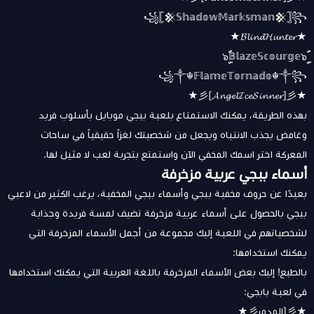
꧁𓊈𒆜𝕊𝕙𝕒𝕕𝕠𝕨𝕄𝕒𝕣𝕜𝕤𝕞𝕒𝕟𒆜𓊉꧂
★𝓑𝓵𝓲𝓷𝓭𝓗𝓾𝓷𝓽𝓮𝓻★
๖ۣۜ𝔹𝕝𝕒𝕫𝕖𝕊𝕔𝕠𝕦𝕣𝕘𝕖๖ۣۜ
꧁༒☬𝔽𝕝𝕒𝕞𝕖𝕋𝕠𝕣𝕟𝕒𝕕𝕠☬༒꧂
★彡[𝓐𝓷𝓰𝓮𝓵𝓘𝓬𝓮𝓢𝓲𝓷𝓷𝓮𝓻]彡★
بهذه الطريقة، يمكنك الاستمتاع بلعبة ببجي موبايل بأسلوب فريد
وغامض يجذب الانتباه ويجعل من شخصيتك لغزاً حقيقياً في ساحات
المعركة اختر اسمك المخفي الآن واستمتع بتجربة لعب لا مثيل لها.
أسماء ببجي عربية مزخرفة
بعيدًا عن حروف مخفية ببجي وأسماء ببجي المخفية، يرغب الكثير من لاعبي
ببجي بالحصول على أسماء عربية مزخرفة تضيف لمسة فريدة وجذابة
لشخصياتهم في اللعبة إليك مجموعة من أجمل الأسماء المزخرفة التي
يمكنك استخدامها:
بالطبع! إليك بعض الأسماء المزخرفة باللغة العربية التي يمكنك استخدامها
في لعبة بابجي:
★彡[المدمر彡★