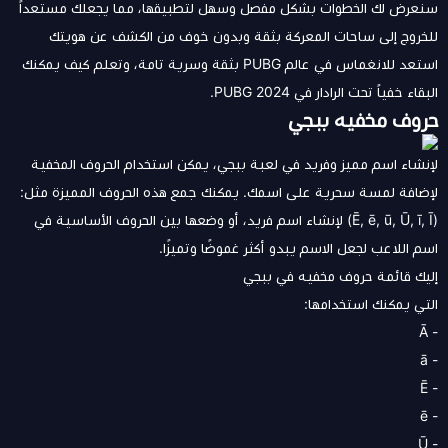
سنعرض لك الخطوات بشكل مفصل وسهل لتطبيقها، مما يجعلك مستعداً
للخروج إلى ساحات المعركة بثقة وبدون خوف من الكشف عن هويتك
استعد للانغماس في عالم PUBG بثقة وسرية تامة، وتعلم كيف يمكنك
البقاء خفياً تحت الرادار في PUBG 2024.
حروف مخفيه ببجي
لإنشاء اسم مميز وفريد في لعبة ببجي، يمكن استخدام الحروف المخفية
لإضافة لمسة سحرية على اسمك. يمكنك جمع هذه الحروف المميزة مثل:
(Ē, ē, ū, Ū, ī, Ī) لإنشاء اسم فريد، أو وضعها بين الحروف الأساسية في
اسم اللاعب لجعل الاسم يبدو أكثر غموضًا وتميزًا.
إليك قائمة حروف مخفيه في ببجي
التي يمكنك استخدامها:
- Ā
- ā
- Ē
- ē
- Ū