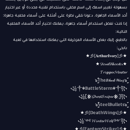
بسهولة تغيير اسمك إلى اسم مخفي باستخدام تقنية محددة أو عبر اختيار
أحد الأسماء الجاهزة. دعونا نلقي نظرة على أمثلة على أسماء مخفية جاهزة:
إذا كنت تفضل استخدام أسماء جاهزة، يمكنك اختيار أحد الأسماء المخفية
التالية:
بالطبع، إليك بعض الأسماء المزخرفة التي يمكنك استخدامها في لعبة
بابجي:
★彡[𝐀𝐫𝐭𝐡𝐮𝐫𝐈𝐯𝐨𝐫𝐲]彡★
★𝒟𝑒𝓋𝒾𝓁𝒮𝒽𝑜𝑜𝓉𝑒𝓇★
𝓣𝓻𝓲𝓰𝓰𝓮𝓻𝓜𝓪𝓼𝓽𝓮𝓻
๖ۣۜ𝕋𝕙𝕖𝐵𝓁𝒶𝒸𝓀𝒲𝒾𝓃𝑔๖ۣۜ
꧁༒☬𝔹𝕒𝕥𝕥𝕝𝕖𝕊𝕥𝕠𝕣𝕞☬༒꧂
꧁𓊈𒆜𝓖𝓱𝓸𝓼𝓽𝓢𝓷𝓲𝓹𝓮𝓻𒆜𓊉꧂
๖ۣۜ𝕊𝕥𝕖𝕖𝕝𝔹𝕦𝕝𝕝𝕖𝕥𝕤๖ۣۜ
★彡[𝔻𝕖𝕒𝕥𝕙𝕎𝕚𝕟𝕘𝕤]彡★
꧁༺ 𝓦𝓲𝓷𝓽𝓮𝓻𝓦𝓸𝓵𝓯 ༻꧂
★彡[𝔽𝕒𝕟𝕥𝕠𝕞𝕊𝕥𝕣𝕚𝕜𝕖𝕣]彡★