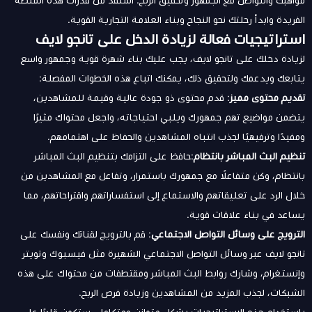
مواهبك والتواصل مع الجمهور وتحقيق الربح. استفد من قدرات هذه المنصة
الفريدة وابدأ رحلتك نحو النجاح وبناء العلامة التجارية القوية.
استراتيجيات فعالة لزيادة الدخل على تانجو لايف
لزيادة دخلك على تانجو لايف، يجب عليك بناء شهرة قوية وجمهور واسع
يتابعك ويدعمك ولتحقيق ذلك، يمكنك اتباع هذه الخطوات المفصلة:
تقديم محتوى مميز
: قدم محتوى ذو جودة عالية وقيمة للمشاهدين،
يتضمن مواضيع تهم جمهورك ويلبي احتياجاته، واجعل محتواك مثيرًا
ومفيدًا وترفيهيًا لجذب انتباه المشاهدين والحفاظ على اهتمامهم.
تنظيم البث المباشر بانتظام
:حافظ على التزامك بتنظيم البث المباشر
بانتظام، وكن متفاعلًا مع جمهورك باستمرار، وتفاعل مع المشاهدين من
خلال الرد على تعليقاتهم والاستماع إلى استفساراتهم واقتراحاتهم، مما
يساعد في بناء علاقات قوية.
الترويج على وسائل التواصل الاجتماعي
: قم بالترويج لقناتك ونفسك على
تانجو لايف عبر وسائل التواصل الاجتماعي الشهيرة مثل فيسبوك وتويتر
وإنستغرام، وشارك روابط البث المباشر ومقتطفات من محتواك على هذه
الشبكات، لجذب المزيد من المشاهدين وزيادة فرص الربح.