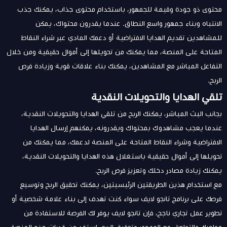
محتوى ذو جودة وقيمة للجمهور، باستخدام محتوى جذاب، يمكنك جذب
الانتباه وبناء جمهور واسع النطاق. عندما يقدرون محتواك، يمكن
للمشاهدين تقديم الهدايا الافتراضية أو دعمك المادي عبر شراء النقاط
المتاحة على المنصة، مما يمكنك من تحويلها إلى أموال حقيقية ومن خلال
التفاعل المباشر مع المشاهدين، يمكنك بناء علاقات قوية وزيادة فرص
الربح.
تلقي الهدايا والتحويلات النقدية
بجانب البث المباشر، يمكنك الربح من تلقي الهدايا والتحويلات النقدية،
عندما يعجب مشاهدوك بمحتواك ويقدرونه، يمكنهم إرسال الهدايا
الافتراضية وشراء النقاط المتاحة على المنصة لدعمك، مما يمكنك من
تحويلها إلى أموال حقيقية باستغلال هذه الهدايا والتحويلات النقدية،
يمكنك زيادة مصادر دخلك وتعزيز فرص الربح.
مع استخدام هذين الطريقتين الرئيسيتين، يمكنك تحقيق الربح وتوسيع
فرصك على برنامج تانجو لايف سواء كنت تهدف إلى بناء علامة شخصية أو
تطوير عمل تجاري ناجح، فإن تانجو لايف يوفر لك الفرصة للاستفادة من