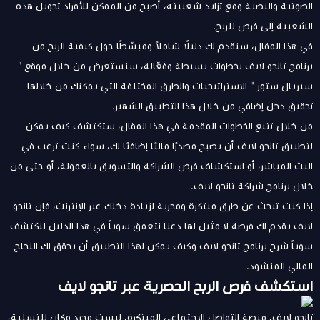
الصوتية والنصية ومع تزايد شعبيته، أصبح من الممكن للأفراد تحويل هذه
الشعبية إلى فرص للربح.
في هذا المقال، سنقدم لك دليلًا شاملاً ومبسّطًا حول كيفية الربح من
برنامج تانجو لايف بخطوات بسيطة وفعّالة، سنستعرض من خلال موقع "
سيريال ستور
" الاستراتيجيات والطرق المختلفة التي يمكنك من خلالها
تحقيق دخل إضافي من خلال هذا التطبيق الشهير.
من خلال تتبع الخطوات المقدمة في هذا المقال، ستكتشف كيف يمكن
لتطبيق تانجو لايف أن يصبح مصدرًا ماليًا إضافيًا لك، سواء كنت ترغب في
البث المباشر، أو استكشاف فرص الشراكة والتسويق بالعمولة، أو حتى من
خلال برنامج شراكة تانجو لايف.
إذا كنت تبحث عن طرق مبتكرة ومجربة لزيادة دخلك عبر الإنترنت، فإن تانجو
لايف يقدم لك فرصة لا مثيل لها دعنا نتعمق سوياً في هذا الدليل لنكتشف
سوياً شرح برنامج تانجو لايف وكيف يمكن لهذا التطبيق أن يحقق لك النجاح
المالي المنشود.
استكشف فرص الربح الحصرية عبر تانجو لايف
تانجو لايف، منصة التواصل الاجتماعي المبتكرة، ليست مجرد مكان للتسلية،