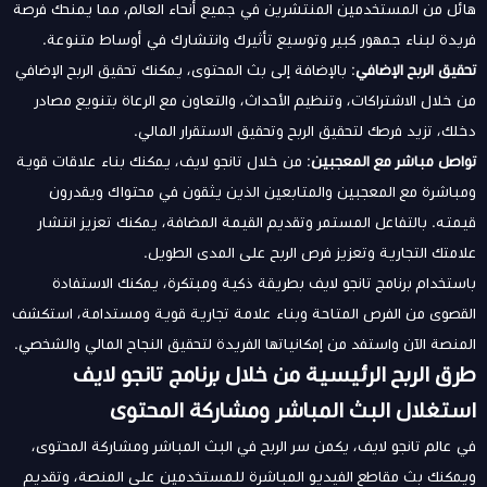
هائل من المستخدمين المنتشرين في جميع أنحاء العالم، مما يمنحك فرصة
فريدة لبناء جمهور كبير وتوسيع تأثيرك وانتشارك في أوساط متنوعة.
تحقيق الربح الإضافي
: بالإضافة إلى بث المحتوى، يمكنك تحقيق الربح الإضافي
من خلال الاشتراكات، وتنظيم الأحداث، والتعاون مع الرعاة بتنويع مصادر
دخلك، تزيد فرصك لتحقيق الربح وتحقيق الاستقرار المالي.
تواصل مباشر مع المعجبين
: من خلال تانجو لايف، يمكنك بناء علاقات قوية
ومباشرة مع المعجبين والمتابعين الذين يثقون في محتواك ويقدرون
قيمته. بالتفاعل المستمر وتقديم القيمة المضافة، يمكنك تعزيز انتشار
علامتك التجارية وتعزيز فرص الربح على المدى الطويل.
باستخدام برنامج تانجو لايف بطريقة ذكية ومبتكرة، يمكنك الاستفادة
القصوى من الفرص المتاحة وبناء علامة تجارية قوية ومستدامة، استكشف
المنصة الآن واستفد من إمكانياتها الفريدة لتحقيق النجاح المالي والشخصي.
طرق الربح الرئيسية من خلال برنامج تانجو لايف
استغلال البث المباشر ومشاركة المحتوى
في عالم تانجو لايف، يكمن سر الربح في البث المباشر ومشاركة المحتوى،
ويمكنك بث مقاطع الفيديو المباشرة للمستخدمين على المنصة، وتقديم