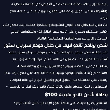
بالإضافة إلى ذلك، يمكنك الاستفادة من التعاون مع العلامات التجارية
والشركات لتلقي تمويل ودعم مالي مقابل الترويج لها على منصة تانجو
لايف.
من خلال استغلال هذه الفرص المتنوعة والمبتكرة، يمكنك بناء مصدر دخل
إضافي مستدام ومجدي على تانجو لايف انطلق الآن واستكشف العالم
المدهش للربح عبر هذه المنصة الاجتماعية الرائدة.
شحن برنامج تانجو لايف من خلال موقع سيريال ستور
تُعد عملية شحن برنامج تانجو لايف من خلال موقع سيريال ستور خطوة
أساسية لتمكين المستخدمين من الاستمتاع بمزايا إضافية وتوسيع
إمكانياتهم على المنصة، ويوفر موقع سيريال ستور واجهة سهلة
الاستخدام وآمنة لشحن الرصيد وشراء النقاط المتاحة على تانجو لايف، مما
يسهل على المستخدمين تحقيق الربح وتحقيق النجاح في عالم التواصل
الاجتماعي والبث المباشر واليك باقات شحن تانجو لايف اختر ما يناسبك :-
بطاقة شحن تانجو بقيمة 100$
استمتع بتعزيز تجربتك على منصة تانجو لايف من خلال شحن الرصيد
بسهولة وأمان عبر موقع سيريال ستور.