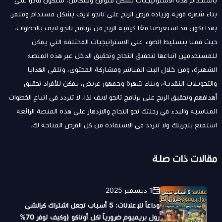
باستخدام هذه الاستراتيجيات بشكل متوازن ومتكامل، ستكون قادرًا على
بناء شهرة قوية وزيادة فرص الربح على تانجو لايف بشكل مستدام ومثمر.
بهذا نكون قد استعرضنا معًا كيفية الربح من برنامج تانجو لايف بالخطوات،
حيث قمنا بتسليط الضوء على الاستراتيجيات المختلفة التي يمكن
للمستخدمين اتباعها لتحقيق النجاح وتحقيق الدخل عبر هذه المنصة
الشهيرة، ومن خلال البث المباشر ومشاركة المحتوى، وتلقي الهدايا
والتحويلات النقدية، وبناء شهرة وجمهور عريض، يمكن للأفراد تحقيق
أهدافهم وتحقيق الربح على برنامج تانجو لايف لذا، لا تتردد في اتباع الخطوات
المناسبة والبدء في رحلتك نحو النجاح والازدهار على هذه المنصة الرائعة
استمتع بتجربتك ولا تتردد في الاستفادة من كل الفرص المتاحة لك.
مقالات ذات صلة
1 ديسمبر 2025
وداعاً للإعلانات: 5 أسباب تجعل اشتراك كرانشي
رول بريميوم ضرورياً لكل أوتاكو (وكيف توفر 70%