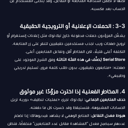
لكنها لا تضمن استدامة المتابعة أو التفاعل، وقد يتخلّى المستخدم عن
الحساب بعد مكسبه.
3‑3 : الحملات الإعلانية أو الترويجية الحقيقية
يشغّل المزوّدون حملات مدفوعة خارج تيك توك مثل إعلانات إنستغرام أو
ترويج صفحات ويب تجذب مستخدمين حقيقيين للنقر على زر المتابعة.
التكلفة أعلى قليلًا، لكن المخاطر أقل وتفاعل المتابعين أعلى.
Serial Store يُصنَّف في هذه الفئة الثالثة
وفق الشرح الموجود على
صفحته: «متابعون حقيقيون، بدون طلب كلمة مرور، تسليم تدريجي
وطبيعي».
4. المخاطر الفعلية إذا اخترت مزوِّدًا غير موثوق
حذف المتابعين الجماعي
: تيك توك تجري «عمليات تنظيف» دورية تزيل
الحسابات المشبوهة، فتستيقظ وقد خسرت كل ما دفعته.
هبوط معدل التفاعل
: المتابع الوهمي لا يشاهد فيديوهاتك؛ إذا تضخم
عددهم سيصبح معدل “المشاهدة مقابل عدد المتابعين” منخفضًا، فتظن