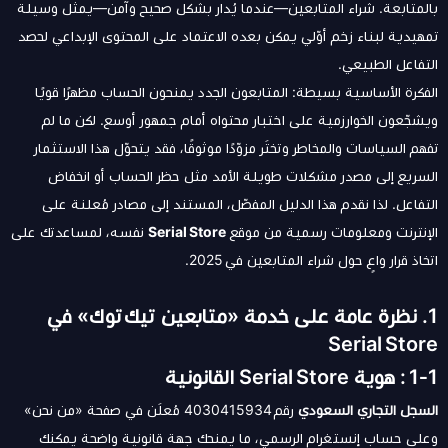
بالمتابعة. شراء المتابعين—عندما يُدار بشكل صحيح وآمن—يمثل وسيلة
تمهيدية لبناء زخم أوّلي يمكن بعده الاعتماد على المحتوى الإبداعي لحصد
التفاعل الطبيعي.
الفكرة الأساسية بسيطة: المتابعون الجدد يمنحون الحساب مظهرًا قويًا
ويشجّعون الخوارزمية على اختبار محتواه أمام جمهور أوسع. لكن ما لم
تفهم السياسات والمخاطر وتختَر مزوّدًا موثوقًا، فقد يتحوّل هذا الاستثمار
السريع إلى مصدر مشكلات طويلة الأمد مثل حظر الحساب أو انخفاض
التفاعل. لذا نقدم هذا الدليل المفصّل، المستند إلى مصادر مُعلنة على
الإنترنت ومعلومات رسمية من موقع
Serial Store
نفسه، لمساعدتك على
اتخاذ قرار واعٍ حول شراء المتابعين في 2025.
1. نظرة عامة على خدمة «متابعين تيك توك» في
Serial Store
1‑1 : هوية Serial Store القانونية
السجل التجاري السعودي
رقم 4030415934 مُعلَن في صفحة «من نحن»
وعلى حساب إنستغرام الرسمي، ما يمنحك جهة قانونية واضحة يمكنك