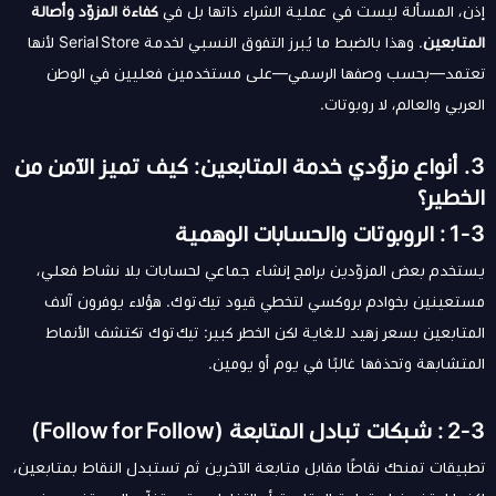
إذن، المسألة ليست في عملية الشراء ذاتها بل في
كفاءة المزوّد وأصالة
المتابعين
. وهذا بالضبط ما يُبرز التفوق النسبي لخدمة Serial Store لأنها
تعتمد—بحسب وصفها الرسمي—على مستخدمين فعليين في الوطن
العربي والعالم، لا روبوتات.
3. أنواع مزوِّدي خدمة المتابعين: كيف تميز الآمن من
الخطير؟
3‑1 : الروبوتات والحسابات الوهمية
يستخدم بعض المزوّدين برامج إنشاء جماعي لحسابات بلا نشاط فعلي،
مستعينين بخوادم بروكسي لتخطي قيود تيك توك. هؤلاء يوفرون آلاف
المتابعين بسعر زهيد للغاية لكن الخطر كبير: تيك توك تكتشف الأنماط
المتشابهة وتحذفها غالبًا في يوم أو يومين.
3‑2 : شبكات تبادل المتابعة (Follow for Follow)
تطبيقات تمنحك نقاطًا مقابل متابعة الآخرين ثم تستبدل النقاط بمتابعين،