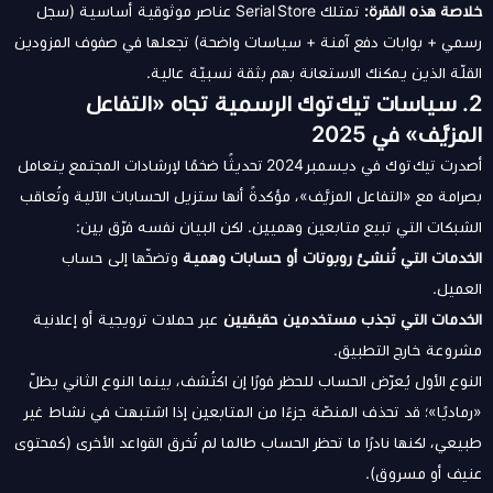
خلاصة هذه الفقرة:
تمتلك Serial Store عناصر موثوقية أساسية (سجل
رسمي + بوابات دفع آمنة + سياسات واضحة) تجعلها في صفوف المزودين
القلّة الذين يمكنك الاستعانة بهم بثقة نسبيّة عالية.
2. سياسات تيك توك الرسمية تجاه «التفاعل
المزيَّف» في 2025
أصدرت تيك توك في ديسمبر 2024 تحديثًا ضخمًا لإرشادات المجتمع يتعامل
بصرامة مع «التفاعل المزيَّف»، مؤكدةً أنها ستزيل الحسابات الآلية وتُعاقب
الشبكات التي تبيع متابعين وهميين. لكن البيان نفسه فرّق بين:
الخدمات التي تُنشئ روبوتات أو حسابات وهمية
وتضخّها إلى حساب
العميل.
الخدمات التي تجذب مستخدمين حقيقيين
عبر حملات ترويجية أو إعلانية
مشروعة خارج التطبيق.
النوع الأول يُعرّض الحساب للحظر فورًا إن اكتُشف، بينما النوع الثاني يظلّ
«رماديًا»؛ قد تحذف المنصّة جزءًا من المتابعين إذا اشتبهت في نشاط غير
طبيعي، لكنها نادرًا ما تحظر الحساب طالما لم تُخرق القواعد الأخرى (كمحتوى
عنيف أو مسروق).