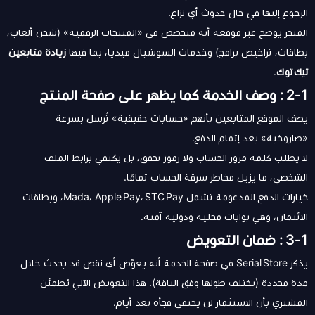
الرجوع إليها في حال حدوث أي نزاع.
المتجر يوضح عبر موقعه أنه متخصص في «المنتجات الرقمية» (شحن ألعاب،
بطاقات، تراخيص برامج) وخدمات السوشيال ميديا، بما فيها
زيادة متابعين
تيك توك
.
1‑2 : وصف الخدمة كما يظهر على صفحة المنتج
يصف الموقع المتابعين بأنهم «حسابات حقيقية» تُرسل بسرعة
«صاروخية» بعد إتمام الدفع.
لا يطلب كلمة مرور الحساب ولا رموز تحقق، بل يكتفي برابط الملف
الشخصي، ما يزيل مخاطر سرقة الحساب تمامًا.
خيارات الدفع المدعومة تشمل Mada، Apple Pay، STC Pay، وبطاقات
الائتمان، وهي بوابات محلية ودولية آمنة.
1‑3 : ضمان التعويض
يذكر Serial Store في صفحة الخدمة أنه يعوّض أي نقص قد يحدث خلال
مدة محددة (يختلف طولها وفق الباقة). هذا التعويض الآلي يُطمئن
المشتري بأن الاستثمار لن يختفي فجأة بعد أيام.