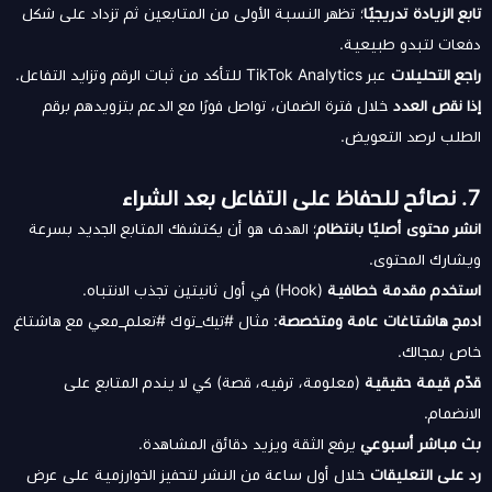
تابع الزيادة تدريجيًا
؛ تظهر النسبة الأولى من المتابعين ثم تزداد على شكل
دفعات لتبدو طبيعية.
راجع التحليلات
عبر TikTok Analytics للتأكد من ثبات الرقم وتزايد التفاعل.
إذا نقص العدد
خلال فترة الضمان، تواصل فورًا مع الدعم بتزويدهم برقم
الطلب لرصد التعويض.
7. نصائح للحفاظ على التفاعل بعد الشراء
انشر محتوى أصليًا بانتظام
؛ الهدف هو أن يكتشفك المتابع الجديد بسرعة
ويشارك المحتوى.
استخدم مقدمة خطافية
(Hook) في أول ثانيتين تجذب الانتباه.
ادمج هاشتاغات عامة ومتخصصة
: مثال #تيك_توك #تعلم_معي مع هاشتاغ
خاص بمجالك.
قدّم قيمة حقيقية
(معلومة، ترفيه، قصة) كي لا يندم المتابع على
الانضمام.
بث مباشر أسبوعي
يرفع الثقة ويزيد دقائق المشاهدة.
رد على التعليقات
خلال أول ساعة من النشر لتحفيز الخوارزمية على عرض