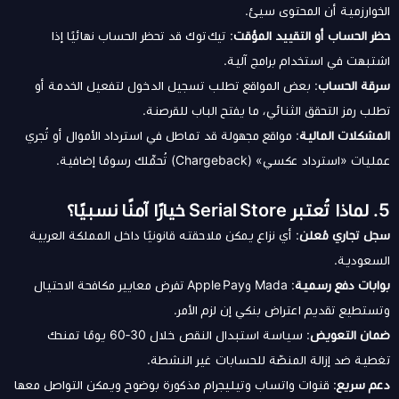
الخوارزمية أن المحتوى سيئ.
حظر الحساب أو التقييد المؤقت
: تيك توك قد تحظر الحساب نهائيًا إذا
اشتبهت في استخدام برامج آلية.
سرقة الحساب
: بعض المواقع تطلب تسجيل الدخول لتفعيل الخدمة أو
تطلب رمز التحقق الثنائي، ما يفتح الباب للقرصنة.
المشكلات المالية
: مواقع مجهولة قد تماطل في استرداد الأموال أو تُجري
عمليات «استرداد عكسي» (Chargeback) تُحمِّلك رسومًا إضافية.
5. لماذا تُعتبر Serial Store خيارًا آمنًا نسبيًا؟
سجل تجاري مُعلن
: أي نزاع يمكن ملاحقته قانونيًا داخل المملكة العربية
السعودية.
بوابات دفع رسمية
: Mada وApple Pay تفرض معايير مكافحة الاحتيال
وتستطيع تقديم اعتراض بنكي إن لزم الأمر.
ضمان التعويض
: سياسة استبدال النقص خلال 30‑60 يومًا تمنحك
تغطية ضد إزالة المنصّة للحسابات غير النشطة.
دعم سريع
: قنوات واتساب وتيليجرام مذكورة بوضوح ويمكن التواصل معها