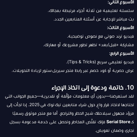
الأسبوع الثاني:
سلسلة تعليمية من ثلاثة أجزاء مرتبطة بمجالك.
بث مباشر للإجابة عن أسئلة المتابعين الجدد.
الأسبوع الثالث:
فيديو ترند صوتي مع نصوص توضيحية.
مشاركة «قبل/بعد» تظهر تطور مشروعك أو مهارتك.
الأسبوع الرابع:
فيديو تعليمي سريع (Tips & Tricks).
عرض حصرية أو كود خصم عبر رابط متجر سيريل ستور لزيادة التحويلات.
10. خاتمة ودعوة إلى اتخاذ الإجراء
لقد استعرضنا—بدون أي معلومات مؤلَّفة أو تقديرية—جميع الجوانب التي
تحتاجها لاتخاذ قرار واعٍ حول شراء متابعين تيك توك في 2025. إذا لجأت إلى
مزوّد مجهول سيلاحقك شبح الحظر والتراجع. أما مع متجر موثوق رسميًا
كـ
Serial Store
فإنك تقلِّص المخاطر وتحصل على خدمة مدعومة بسجل
تجاري وضمان تعويض.