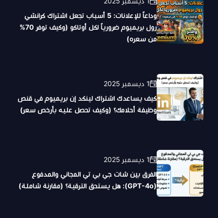
1 ديسمبر 2025
وداعاً للإعلانات: 5 أسباب تجعل اشتراك كرانشي
رول بريميوم ضرورياً لكل أوتاكو (وكيف توفر 70%
من سعره)
1 ديسمبر 2025
كيف يساعدك اشتراك لينكد إن بريميوم في قنص
وظيفة أحلامك؟ (وكيف تحصل عليه بأرخص سعر)
1 ديسمبر 2025
الفرق بين شات جي بي تي المجاني والمدفوع
(GPT-4o): هل يستحق الترقية؟ (مقارنة شاملة)