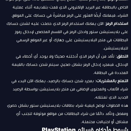
الخاص بالبطاقة عبر البريد الإلكتروني الذي قمت بتقديمه أثناء عملية
الشراء، فيمكنك أيضًا العثور على الرمز مباشرةً في حسابك على الموقع.
استخدام الرمز
: الآن يمكنك استخدام الرمز الذي حصلت عليه لشحن حسابك
على بلايستيشن ستور وادخل الرمز في القسم المخصص لإدخال رموز
البطاقات في متجر البلايستيشن على جهازك أو عبر الموقع الرسمي
للبلايستيشن.
التحقق
: تأكد من أن الرمز الذي أدخلته صحيحًا ولا يوجد أي أخطاء في
الإدخال، فبمجرد إدخال الرمز بشكل صحيح، سيتم شحن حسابك بالقيمة
المحددة في البطاقة.
التمتع بالمشتريات
: بمجرد شحن حسابك بالرصيد، يمكنك الآن البدء في
شراء الألعاب والمحتوى الإضافي من متجر بلايستيشن بواسطة الرصيد
الجديد الذي تمتلكه.
هذه الخطوات توضح كيفية شراء بطاقات بلايستيشن ستور بشكل حصري
ومفصل وتأكد دائمًا من شراء البطاقات من مواقع موثوقة لتجنب أي
مشاكل أو احتيالات محتملة.
شروط وأحكام قسائم PlayStation