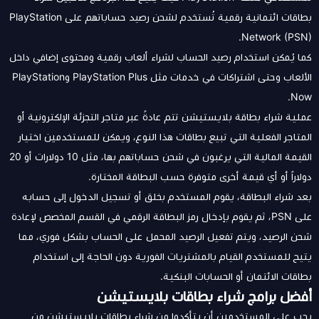
بطاقات ائتمانية رقمية تُستخدم لشحن رصيد حساباتهم على PlayStation
Network (PSN).
كما يُمكن استخدام رصيد الحساب لشراء ألعاب رقمية ومحتوى إضافي داخل
الألعاب وحتى اشتراكات في خدمات مثل PlayStation Plus وPlayStation
Now.
عملية شراء بطاقة بلايستيشن تتم عادةً عبر متاجر التجزئة الإلكترونية أو
المتاجر الفعلية التي تبيع بطاقات هذا النوع، ويمكن للمستخدمين اختيار
القيمة المالية التي يرغبون في شحن حساباتهم بها، مثل 10 دولارات أو 20
دولاراً أو أي قيمة أخرى متوفرة حسب البطاقة المختارة.
بعد شراء البطاقة، يقوم المستخدم بخلق أو تسجيل الدخول إلى حسابه
على PSN، ثم يقوم بإدخال رمز البطاقة الرقمي في القسم المخصص لإعادة
شحن الرصيد، ويتم تفعيل الرصيد المحمل على الحساب بشكل فوري، مما
يتيح للمستخدم القيام بالمشتريات الفورية دون الحاجة إلى استخدام
بطاقات الائتمان أو الحسابات البنكية.
أفضل برامج شراء بطاقات بلايستيشن
يجب على المستخدمين أن يتأكدوا من شراء بطاقات بلايستيشن من