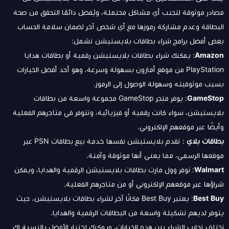
مصادر موثوقة لتجنب أي مشاكل محتملة، ويُفضل دائمًا التحقق من صحة
البطاقة وعدم مشاركة رموزها مع أي شخص آخر لضمان سلامة الحساب
بعض أفضل برامج شراء بطاقات بلايستيشن تشمل:
Amazon
: يمكنك شراء بطاقات بلايستيشن رقمية أو بطاقات هدايا
PlayStation من موقع أمازون بسهولة وسرعة، وهو أحد أفضل الخيارات
بسبب موثوقيته وسهولة الوصول إلى الرموز.
GameStop
: يوفر متجر GameStop مجموعة واسعة من بطاقات
بلايستيشن، سواء كانت رقمية أو فيزيائية، وتتوفر في متاجرهم الفعلية
وأيضًا عبر موقعهم الإلكتروني.
بطاقات بلاي
: تقدم بلايستيشن نفسها خدمة بيع بطاقات PSN عبر
موقعها الرسمي، مما يعني أنها موثوقة وآمنة.
Walmart
: توفر وول مارت بطاقات بلايستيشن الرقمية والهدايا، ويمكن
شراؤها عبر موقعهم الإلكتروني أو من متاجرهم الفعلية.
Best Buy
: يعتبر Best Buy مكانًا آخر لشراء بطاقات بلايستيشن، حيث
يتوفر لديهم تشكيلة واسعة من البطاقات الرقمية والهدايا.
تختلف تجارب الشراء بين هذه الخيارات، ويمكنك اختيار الأفضل بالنسبة لك