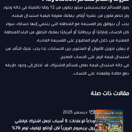
رموز القسائم لبلايستيشن ستور يتكون من 12 رقمًا بالضبط في حالة وجود
رمز خصم مكون من عشرة أرقام، يمكنك معرفة كيفية استبدال قيمته.
يجب أن يتوافق رمز القسيمة مع المنطقة التي ينتمي إليها حسابك، سواء
كان الحساب إماراتيًا أو بريطانيًا أو أمريكيًا يمكنك التحقق من البلد/المنطقة
المعنية من خلال الرمز المطبوع على القسيمة المادية.
لا يمكن تحويل الأموال أو المحتوى بين الحسابات، لذا يجب عليك التأكد من
استبدال قيمة الرمز على الحساب الصحيح.
في حالة استبدال قيمة بعض قسائم الاشتراك، قد تحتاج إلى وجود طريقة
دفع صالحة ومُفعلة على الحساب.
مقالات ذات صلة
1 ديسمبر 2025
وداعاً للإعلانات: 5 أسباب تجعل اشتراك كرانشي
رول بريميوم ضرورياً لكل أوتاكو (وكيف توفر 70%