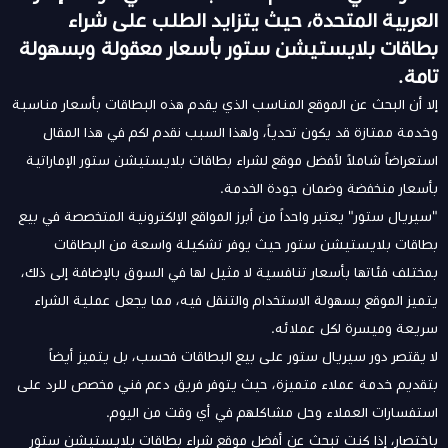
العربية المتحدة، حيث يتزايد الطلب على شراء
بطاقات بلايستيشن ستور بأسعار معقولة وبسهولة
تامة.
إلا أن البحث عن الموقع المناسب الذي يقدم هذه البطاقات بأسعار مناسبة
وخدمة ممتازة قد يكون تحدياً، ولهذا السبب نقدم لكم في هذا المقال
استعراضاً شاملاً لأفضل موقع لشراء بطاقات بلايستيشن ستور الإماراتية
بأسعار منخفضة وضمان جودة الخدمة.
"
سيريال ستور
" يعتبر واحداً من أبرز المواقع الإلكترونية المتخصصة في بيع
بطاقات بلايستيشن ستور حيث يوفر تشكيلة واسعة من البطاقات
بمختلف فئاتها بأسعار تنافسية لا مثيل لها في السوق بالإضافة إلى ذلك،
يتميز الموقع بسهولة الاستخدام والتنقل فيه، مما يجعل عملية الشراء
سريعة وميسرة لكل عملائه.
لا يقتصر دور سيريال ستور على بيع البطاقات فحسب، بل يتميز أيضاً
بتقديم خدمة عملاء متميزة، حيث يتوفر فريق دعم فني مخصص للرد على
استفسارات العملاء وحل مشاكلهم في أي وقت من اليوم.
باختصار، إذا كنت تبحث عن أفضل موقع شراء بطاقات بلايستيشن ستور