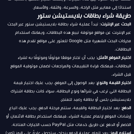
استنادًا إلى معايير مثل الراحة، والسرعة، والثقة، والأسعار.
طريقة شراء بطاقات بلايستيشن ستور
البحث عبر الإنترنت
: تبدأ عملية شراء بطاقة بلايستيشن ستور عبر البحث
عبر الإنترنت عن مواقع موثوقة تبيع هذه البطاقات، ويمكنك استخدام
محركات البحث الشهيرة مثل Google للعثور على مواقع تقدم هذه
البطاقات.
اختيار الموقع الأمثل
: يجب أن تختار موقعًا موثوقًا وموثوقًا به لشراء
البطاقات، فيمكنك قراءة التقييمات والمراجعات لضمان موثوقية الموقع
قبل الشراء.
اختيار القيمة والنوع
: بعد الوصول إلى الموقع، يجب عليك اختيار قيمة
البطاقة التي ترغب في شرائها ونوع البطاقة، سواء كانت بطاقة اشتراك
بلايستيشن بلس أو بطاقة رصيد للمتجر.
الدفع
: بعد اختيار البطاقة والقيمة، ستتم مرحلة الدفع، يجب عليك اتباع
إرشادات الموقع لإتمام عملية الشراء، فيمكنك استخدام بطاقة الائتمان أو
الخصم أو الدفع عن طريق خدمات مثل PayPal حسب الخيارات المتاحة.
استلام الرمز
: بعد إتمام عملية الدفع بنجاح، ستحصل عادةً على الرمز (كود)