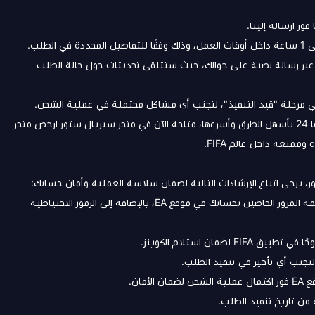
ر ارساله إلينا.
بر رسالة نصية على جوالك، حيث ستتلقى تحديثات حول حالة الطلب
ي مرحلة "قيد التنفيذ"، لتجنب أي مشاكل محتملة في عملية الشحن.
استمتع بأفضل العروض وأرخص الأسعار معنا حصل على كوينز فيفا 24 بأسهل الطرق وأسرعها، متاحة الآن في متجر سيريال ستور ارخص متجر
تقديم المعلومات الصحيحة: يجب عليك كتابة البريد الإلكتروني وكلمة المرور الخاصين بحسابك في موقع EA، بالإضافة إلى الرموز الاحتياطية
مان استلام الكوينز.
لتجنب أي تأخير في تنفيذ الطلب.
مان.