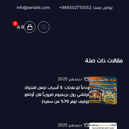
تواصل معنا:
+966502710052
info@serialst.com
0
0
مقالات ذات صلة
1 ديسمبر 2025
وداعاً للإعلانات: 5 أسباب تجعل اشتراك
كرانشي رول بريميوم ضرورياً لكل أوتاكو
(وكيف توفر 70% من سعره)
1 ديسمبر 2025