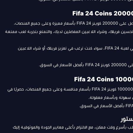
استمتع بمزيد من التحدي والنجاح مع 200000 كوينز FIFA 24 احصل على 200000 كوينز FIFA 24 بأسعار مميزة وعلى جميع المنصات،
تحسين فريقك، وشراء اللاعبين المفضلين لديك، والتمتع بتجربة لعب ممتعة
كمية كبيرة من الكوينز تمكنك من الاستفادة القصوى من تجربتك في لعبة FIFA 24، سواء كنت ترغب في تعزيز فريقك أو شراء اللاعبين
السوق.
استمتع بتجربة لعبة FIFA 24 مع 100000 كوينز احصل الآن على 100000 كوينز FIFA 24 بأسعار منافسة وعلى جميع المنصات، حصريًا في
ل سهولة وبأسعار معقولة.
 بأسرع وقت ممكن، مع الالتزام بأعلى معايير الجودة والموثوقية إليك