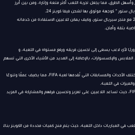
اباتهم بأسرع وأسهل الطرق، مما يجعل تجربة اللعب أكثر متعة وإثارة، ومن بين أبرز
ال ستور
" كوجهة موثوق بها لشحن فيفا كوينز 24.
تعرف في هذا المقال على أسرار وأفضل الطرق لشحن فيفا كوينز 24 مع متجر سيريال ستور، وكيف يمكن للاعبين الاستفادة من خدماته
اضية بثقة وأمان.
نز (FIFA Coins) عنصرًا أساسيًا وضروريًا لأي لاعب يسعى إلى تحسين فريقه ورفع مستواه في اللعبة، و
ء الملابس والإكسسوارات، بالإضافة إلى العديد من الأشياء الأخرى التي تسهم
بالإضافة إلى ذلك، يمكن للاعبين استخدام الكوينز للمشاركة في مختلف الأحداث والمسابقات التي تُقدمها لعبة FIFA، مما يضيف عمقًا وتنوعًا
الميزات في اللعبة.
باختصار، تُعد الكوينز فيفا جزءًا لا يتجزأ من تجربة اللعب في لعبة FIFA، حيث تساعد اللاعبين على تعزيز وتحسين فرقهم والمشاركة في المزيد
عب في المباريات داخل اللعبة، حيث يتم منح كميات محددة من الكوينز بناءً