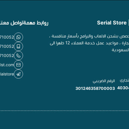
S
روابط مهمة
تواصل معنا
خصص بشحن الالعاب والبرامج بأسعار منافسة ،
710052
موثق في وزارة التجارة ، مواعيد عمل خدمة العملاء 12 ظهرا الى
710052
710052
alst.com
ialstore
تجاري
الرقم الضريبي
4030
301246358700003