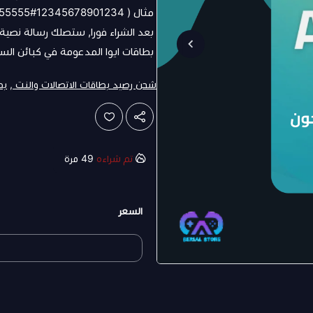
مثال ( 12345678901234#0555555555# ثم اتصال )
بعد الشراء فورا, ستصلك رسالة نصية
بطاقات ايوا المدعومة في كبائن السج
شحن رصيد بطاقات الاتصالات والنت ,
بط
تم شراءه
49
مرة
السعر