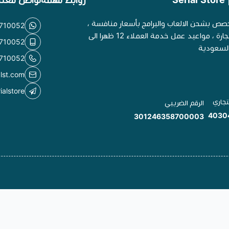
S
روابط مهمة
تواصل معنا
خصص بشحن الالعاب والبرامج بأسعار منافسة ،
710052
موثق في وزارة التجارة ، مواعيد عمل خدمة العملاء 12 ظهرا الى
710052
710052
alst.com
ialstore
تجاري
الرقم الضريبي
4030
301246358700003