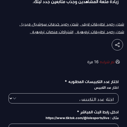
زيادة متعة المشاهدين وجذب متابعين جدد لبثك.
شحن رصيد تطبيقات لايف ,
شحن رصيد خدمات سوشيال ميديا ,
شحن رصيد تطبيقات ترفيهية ,
اشتراكات منصات ترفيهية ,
تم شراءه
16
مرة
اختار عدد التكبيسات المطلوبه
*
اختار عدد التكبيس
ادخل رابط البث المباشر
*
مثال : https://www.tiktok.com/@lolesports/live