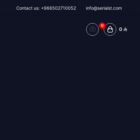
Contact us:
+966502710052
info@serialst.com
0
0