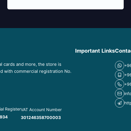
Important Links
Conta
tal cards and more, the store is
+9
red with commercial registration No.
+9
+9
inf
htt
l Register
VAT Account Number
934
301246358700003