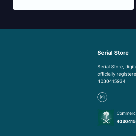
Serial Store
Serial Store, digi
officially registe
4030415934
Commercia
4030415