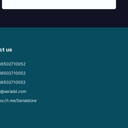
ct us
66502710052
66502710052
66502710052
o@serialst.com
ps://t.me/Serialstore