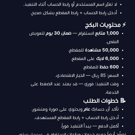
لا تغيّر اسم المستخدم أو رابط الحساب أثناء التنفيذ.
أدخل رابط الحساب + رابط المقطع بشكل صحيح.
⚡ محتويات البكج
1,000 متابع
انستقرام —
ضمان 30 يوم
لتعويض
النقص.
50,000 مشاهدة
للمقطع.
6,000 لايك
على المقطع.
600 حفظ
للمقطع.
السعر: 85 ريال — الخيار الاقتصادي.
وقت التنفيذ: فوري — قد يمتد عند الضغط على
الخدمة.
📝 خطوات الطلب
تأكد أن حسابك
عام
ويحتوي على صورة ومنشور.
أدخل رابط الحساب + رابط المقطع المستهدف.
أكمل الدفع — يبدأ التنفيذ فوراً.
تصفّح أيضاً
جميع خدمات وبكجات انستقرام
في سيريل ستور.