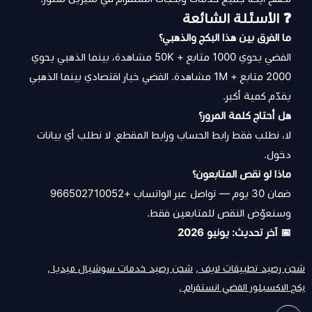
❓ الأسئلة الشائعة
ما الفرق بين هذا البكج والذهبي؟
الفضي يحوي 1000 متابع + 50K مشاهدة، بينما الذهبي يحوي
2000 متابع + 1M مشاهدة. الفضي خيار اقتصادي بينما الذهبي
يقدّم كمية أكبر.
هل أحتاج كلمة المرور؟
لا، نطلب فقط رابط الحساب ورابط المقطع. لا نطلب أي بيانات
دخول.
ماذا لو نقص المتابعون؟
ضمان 30 يوم — تواصل عبر الواتساب +966502710052
وسنعوّض النقص للمتابعين فقط.
📅 آخر تحديث: يونيو 2026
شحن رصيد تطبيقات لايف ,
شحن رصيد خدمات سوشيال ميديا ,
بكج الاكسبلور الفضي انستقرام ,