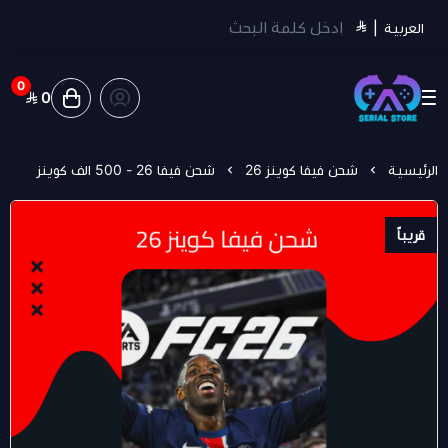
العربية
|
0
0
سيريل ستور | Serial Store
الرئيسية
شحن فيفا كوينز 26
شحن فيفا 26 - 500 الف كوينز
قريباً