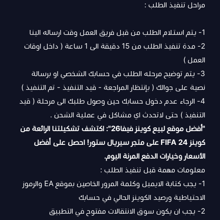
مراحل تنفيذ الطلب :
1- يتم استلام الطلب من قبل فريق العمل وقت ارساله الينا
2- مدة تنفيذ الطلب من 15 دقيقة الى 1 ساعة ( داخل اوقات
العمل )
3- يتم توضيح مرحله الطلب في حسابك الشخصي او برسالة
نصية على جوالك ( بإنتظار المراجعة - قيد التنفيذ - تم التنفيذ )
4- الرجاء عدم دخول حسابك حين وصول طلبك الى مرحلة ( قيد
التنفيذ ) حتى لاتحدث اي مشاكل في عملية الشحن .
"
أفضل موقع لبيع كوينز فيفا26
": اكتشف تشكيلتنا الرائعة من
كوينز FIFA 24 على متجر سيريال ستور! احصل على أفضل
الأسعار وخيارات الدفع المرنة اليوم.
معلومات مهمة قبل تنفيذ الطلب :
1- يجب كتابة الايميل وكلمة المرور الخاصين بموقع EA والرموز
الاحتياطية ورصيد الكوينز الحالي في حسابك
2- يجب ان يكون سوق الانتقالات مفتوح في التطبيق