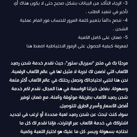
3- الرجاء التأكد من البيانات بشكل صحيح حتى لا يكون هناك أي
تأخير في تنفيذ الطلب .
4- ننصح دائماَ بتغيير كلمة المرور للحساب فور اتمام عملية
الشحن .
5- ضمان على كامل الكمية
لمعرفة كيفية الحصول على الرموز الاحتياطية
اضغط هنا
مرحبًا بك في متجر "سيريال ستور"، حيث نقدم خدمة شحن رصيد
الألعاب التي تضمن لك تجربة لا مثيل لها في عالم الألعاب الرقمية.
نحن هنا لنلبي احتياجاتك ونجعل رحلتك في عالم الألعاب أكثر متعة
وسهولة. بفضل خبرتنا الواسعة في هذا المجال، نقدم لكم خدمة
شحن رصيد الألعاب بطريقة موثوقة وآمنة، مع ضمان توفير
أفضل الأسعار وأسرع الطرق للتوصيل.
سواء كنت تبحث عن شحن رصيد لعبة محددة أو ترغب في تجديد
اشتراكك في خدمة الألعاب عبر الإنترنت، فإننا نقدم لك كل ما
تحتاجه بسهولة ويسر. كل ما عليك هو اختيار اللعبة وكمية