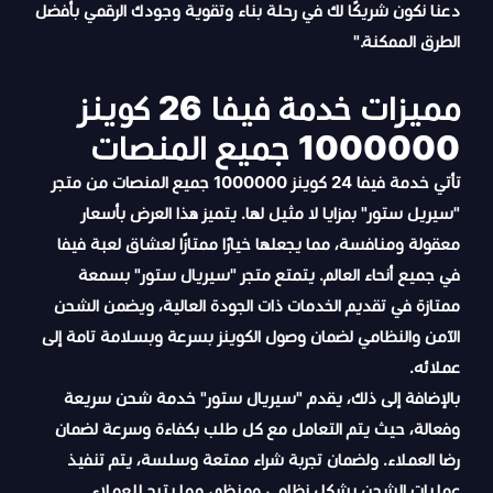
دعنا نكون شريكًا لك في رحلة بناء وتقوية وجودك الرقمي بأفضل
الطرق الممكنة."
مميزات خدمة فيفا 26 كوينز
1000000 جميع المنصات
تأتي خدمة فيفا 24 كوينز 1000000 جميع المنصات من متجر
"سيريل ستور" بمزايا لا مثيل لها. يتميز هذا العرض بأسعار
معقولة ومنافسة، مما يجعلها خيارًا ممتازًا لعشاق لعبة فيفا
في جميع أنحاء العالم. يتمتع متجر "سيريال ستور" بسمعة
ممتازة في تقديم الخدمات ذات الجودة العالية، ويضمن الشحن
الآمن والنظامي لضمان وصول الكوينز بسرعة وبسلامة تامة إلى
عملائه.
بالإضافة إلى ذلك، يقدم "سيريال ستور" خدمة شحن سريعة
وفعالة، حيث يتم التعامل مع كل طلب بكفاءة وسرعة لضمان
رضا العملاء. ولضمان تجربة شراء ممتعة وسلسة، يتم تنفيذ
عمليات الشحن بشكل نظامي ومنظم، مما يتيح للعملاء