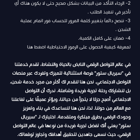
2- الرجاء التأكد من البيانات بشكل صحيح حتى لا يكون هناك أي
تأخير في تنفيذ الطلب .
3- ننصح دائماَ بتغيير كلمة المرور للحساب فور اتمام عملية
الشحن .
4- ضمان على كامل الكمية.
لمعرفة كيفية الحصول على الرموز الاحتياطية
اضغط هنا
في عالم التواصل الرقمي النابض بالحياة والنشاط، تقدم خدمتنا
في "سيريال ستور" فرصة استثنائية لتميزك وتفردك عبر منصات
التواصل الاجتماعي. نحن هنا لنقدم لك أكثر من مجرد خدمة شحن،
بل لنشاركك رحلة تجربة فريدة وشاملة. ندرك أن التواصل
الاجتماعي أصبح جزءًا لا يتجزأ من حياتنا، ويؤثر عميقًا على تفاعلنا
مع العالم من حولنا. لذا، نحن هنا لنساعدك في بناء وتعزيز
وجودك الرقمي بطرق مبتكرة ومتقدمة. اختيارك لـ "سيريال
ستور" يعني أنك تفضل تجربة فريدة من نوعها في عالم التواصل
الرقمي، حيث نسعى جاهدين لتحقيق أهدافك وتجاوز توقعاتك.