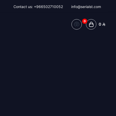
Contact us:
+966502710052
info@serialst.com
0
0