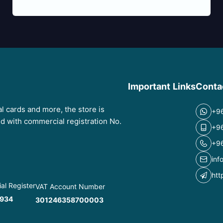
Important Links
Conta
tal cards and more, the store is
+9
red with commercial registration No.
+9
+9
inf
htt
l Register
VAT Account Number
934
301246358700003