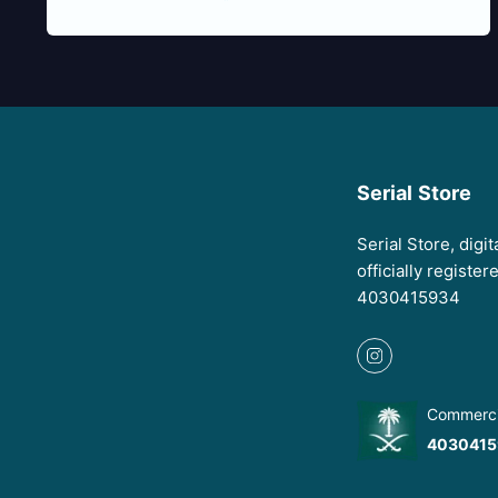
Serial Store
Serial Store, digi
officially registe
4030415934
Commercia
4030415