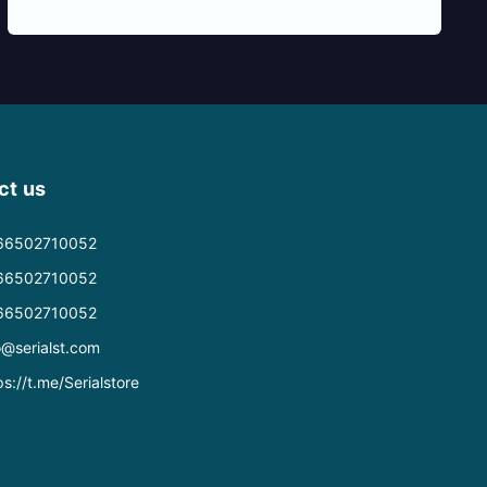
ct us
66502710052
66502710052
66502710052
o@serialst.com
ps://t.me/Serialstore