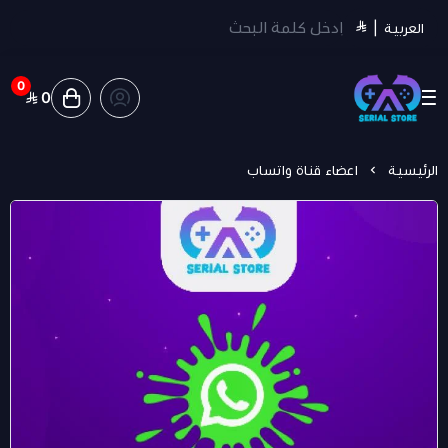
العربية
|
0
0
سيريل ستور | Serial Store
الرئيسية
اعضاء قناة واتساب